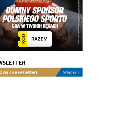
WSLETTER
z się do newslettera
Więcej