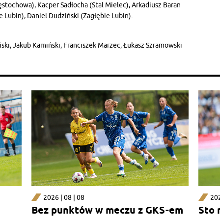
stochowa), Kacper Sadłocha (Stal Mielec), Arkadiusz Baran
e Lubin), Daniel Dudziński (Zagłębie Lubin).
ński
,
Jakub Kamiński
,
Franciszek Marzec
,
Łukasz Szramowski
2026 | 08 | 08
202
Bez punktów w meczu z GKS-em
Sto 