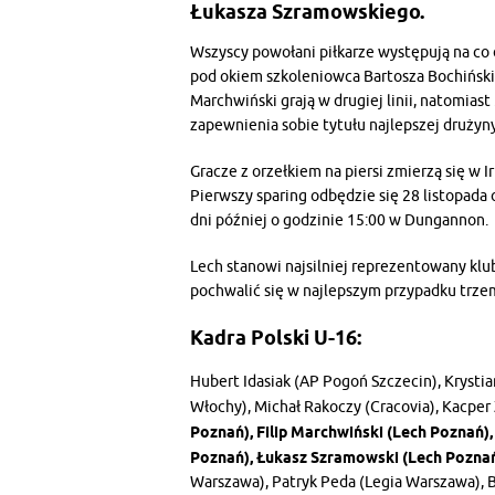
Łukasza Szramowskiego.
Wszyscy powołani piłkarze występują na co 
pod okiem szkoleniowca Bartosza Bochiński
Marchwiński grają w drugiej linii, natomiast
zapewnienia sobie tytułu najlepszej drużyny
Gracze z orzełkiem na piersi zmierzą się w
Pierwszy sparing odbędzie się 28 listopada 
dni później o godzinie 15:00 w Dungannon.
Lech stanowi najsilniej reprezentowany klu
pochwalić się w najlepszym przypadku trze
Kadra Polski U-16:
Hubert Idasiak (AP Pogoń Szczecin), Krystia
Włochy), Michał Rakoczy (Cracovia), Kacper 
Poznań), Filip Marchwiński (Lech Poznań)
Poznań), Łukasz Szramowski (Lech Poznań
Warszawa), Patryk Peda (Legia Warszawa), B