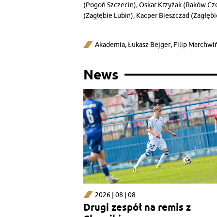
(Pogoń Szczecin), Oskar Krzyżak (Raków Czę
(Zagłębie Lubin), Kacper Bieszczad (Zagłębi
Akademia
,
Łukasz Bejger
,
Filip Marchwi
News
2026 | 08 | 08
Drugi zespół na remis z