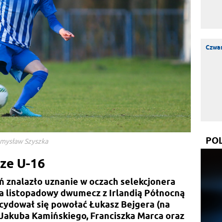
Czwar
PO
zemysław Szyszka
rze U-16
 znalazło uznanie w oczach selekcjonera
 Na listopadowy dwumecz z Irlandią Północną
cydował się powołać Łukasz Bejgera (na
, Jakuba Kamińskiego, Franciszka Marca oraz