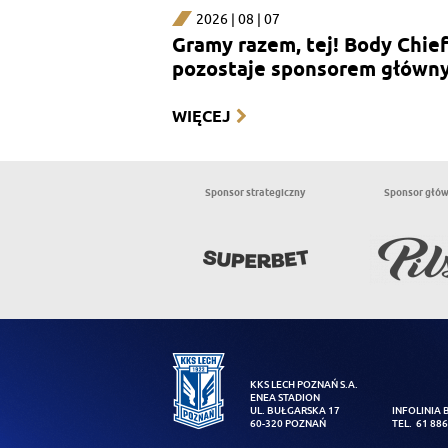
2026 | 08 | 07
Gramy razem, tej! Body Chief
pozostaje sponsorem główn
sekcji kobiecej
WIĘCEJ
Sponsor strategiczny
Sponsor głó
KKS LECH POZNAŃ S.A.
ENEA STADION
UL. BUŁGARSKA 17
INFOLINIA 
60-320 POZNAŃ
TEL. 61 886