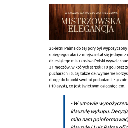
26-letni Palma do tej pory był wypożyczony 
ubiegłego roku i z miejsca stał się jednym z
dziesiątego mistrzostwa Polski wywalczone
31 meczów, w których strzelił 10 goli oraz z
pucharach i tutaj także dał wymierne korzyś
drogę do bramki swoimi podaniami. Łącznie w
i 10 asyst), co jest świetnym osiągnięciem.
- W umowie wypożyczenia
klauzulę wykupu. Decyzja
miło nam poinformować, 
klauzulę i Luis Palma ofi