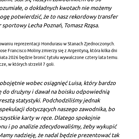
rozumiałe, o dokładnych kwotach nie możemy
mogę potwierdzić, że to nasz rekordowy transfer
r sportowy Lecha Poznań, Tomasz Rząsa.
waniu reprezentacji Hondurasu w Stanach Zjednoczonych.
se Francisco Moliny zmierzy się z Argentyną, która kilka dni
iata 2026 będzie bronić tytułu wywalczone cztery lata temu.
e, w których strzelił 7 goli.
 obojętnie wobec osiągnięć Luisa, który bardzo
 do drużyny i dawał na boisku odpowiednią
zresztą statystyki. Podchodziliśmy jednak
 spekulacji dotyczących naszego zawodnika, bo
zystkie karty w ręce. Dlatego spokojnie
nu i po analizie zdecydowaliśmy, żeby wykupić
Mamy nadzieję, że nadal będzie prezentować tak