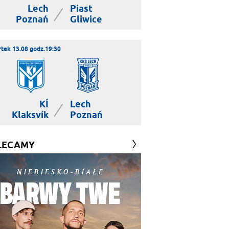
Lech
Piast
|
Poznań
Gliwice
tek 13.08 godz.19:30
KÍ
Lech
|
Klaksvík
Poznań
LECAMY