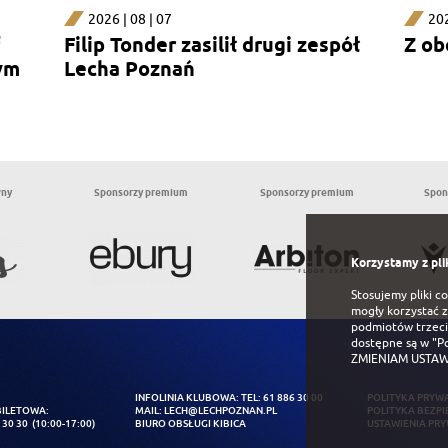
2026 | 08 | 07
202
Filip Tonder zasilił drugi zespół
Z ob
ym
Lecha Poznań
wny
Sponsorzy premium
Sponsorzy premium
Spon
Korzystamy z pli
Stosujemy pliki c
mogły korzystać z
podmiotów trzeci
dostępne są w
"P
ZMIENIAM USTAW
INFOLINIA KLUBOWA: TEL:
61 886 30 00
POLITYKA PRYW
BILETOWA:
MAIL:
LECH@LECHPOZNAN.PL
POLITYKA BEZPI
 30 30
(10:00-17:00)
BIURO OBSŁUGI KIBICA
USTAWIENIA PR