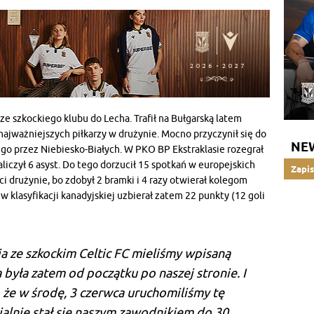
ze szkockiego klubu do Lecha. Trafił na Bułgarską latem
 najważniejszych piłkarzy w drużynie. Mocno przyczynił się do
NE
go przez Niebiesko-Białych. W PKO BP Ekstraklasie rozegrał
aliczył 6 asyst. Do tego dorzucił 15 spotkań w europejskich
Zapis
ci drużynie, bo zdobył 2 bramki i 4 razy otwierał kolegom
 klasyfikacji kanadyjskiej uzbierał zatem 22 punkty (12 goli
 ze szkockim Celtic FC mieliśmy wpisaną
 była zatem od początku po naszej stronie. I
że w środę, 3 czerwca uruchomiliśmy tę
cjalnie stał się naszym zawodnikiem do 30