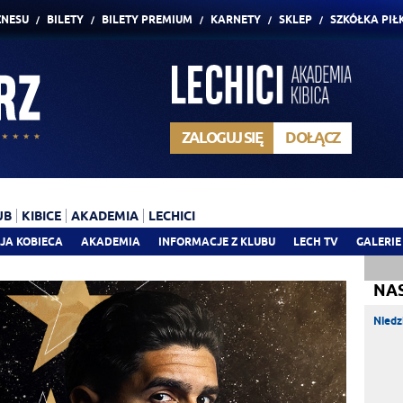
ZNESU
BILETY
BILETY PREMIUM
KARNETY
SKLEP
SZKÓŁKA PIŁ
ZALOGUJ SIĘ
DOŁĄCZ
UB
KIBICE
AKADEMIA
LECHICI
JA KOBIECA
AKADEMIA
INFORMACJE Z KLUBU
LECH TV
GALERIE
NA
Niedz