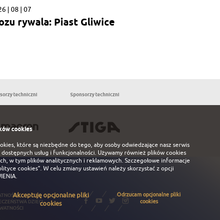
6 | 08 | 07
ozu rywala: Piast Gliwice
sorzy techniczni
Sponsorzy techniczni
Partnerzy
ków cookies
ookies, które są niezbędne do tego, aby osoby odwiedzające nasz serwis
 dostępnych usług i funkcjonalności. Używamy również plików cookies
ch, w tym plików analitycznych i reklamowych. Szczegołowe informacje
olityce cookies"
. W celu zmiany ustawień należy skorzystać z opcji
IENIA
.
Akceptuję opcjonalne pliki
Odrzucam opcjonalne pliki
ATNOŚCI
cookies
ECZEŃSTWA DZIECI
cookies
YWATNOŚCI