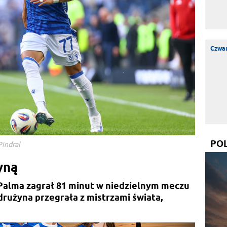
Czwar
PO
Pindral
yną
Palma zagrał 81 minut w niedzielnym meczu
drużyna przegrała z mistrzami świata,