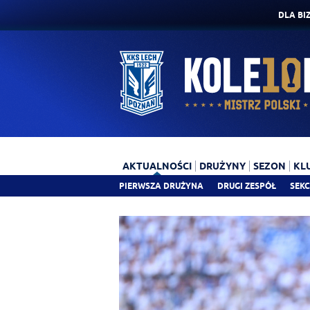
DLA BI
AKTUALNOŚCI
DRUŻYNY
SEZON
KL
PIERWSZA DRUŻYNA
DRUGI ZESPÓŁ
SEKC