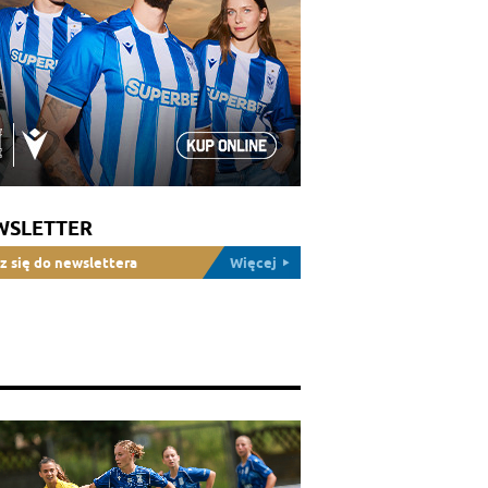
WSLETTER
z się do newslettera
Więcej