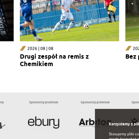
2026 | 08 | 08
202
Drugi zespół na remis z
Bez
Chemikiem
wny
Sponsorzy premium
Sponsorzy premium
Spon
Korzystamy z pli
Stosujemy pliki c