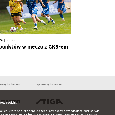
6 | 08 | 08
 punktów w meczu z GKS-em
sorzy techniczni
Sponsorzy techniczni
Partnerzy
ków cookies
ookies, które są niezbędne do tego, aby osoby odwiedzające nasz serwis