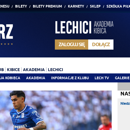
ZNESU
BILETY
BILETY PREMIUM
KARNETY
SKLEP
SZKÓŁKA PIŁ
ZALOGUJ SIĘ
DOŁĄCZ
UB
KIBICE
AKADEMIA
LECHICI
JA KOBIECA
AKADEMIA
INFORMACJE Z KLUBU
LECH TV
GALERIE
NA
Niedz