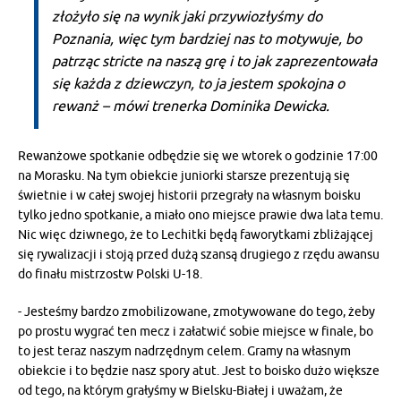
złożyło się na wynik jaki przywiozłyśmy do
Poznania, więc tym bardziej nas to motywuje, bo
patrząc stricte na naszą grę i to jak zaprezentowała
się każda z dziewczyn, to ja jestem spokojna o
rewanż – mówi trenerka Dominika Dewicka.
Rewanżowe spotkanie odbędzie się we wtorek o godzinie 17:00
na Morasku. Na tym obiekcie juniorki starsze prezentują się
świetnie i w całej swojej historii przegrały na własnym boisku
tylko jedno spotkanie, a miało ono miejsce prawie dwa lata temu.
Nic więc dziwnego, że to Lechitki będą faworytkami zbliżającej
się rywalizacji i stoją przed dużą szansą drugiego z rzędu awansu
do finału mistrzostw Polski U-18.
- Jesteśmy bardzo zmobilizowane, zmotywowane do tego, żeby
po prostu wygrać ten mecz i załatwić sobie miejsce w finale, bo
to jest teraz naszym nadrzędnym celem. Gramy na własnym
obiekcie i to będzie nasz spory atut. Jest to boisko dużo większe
od tego, na którym grałyśmy w Bielsku-Białej i uważam, że