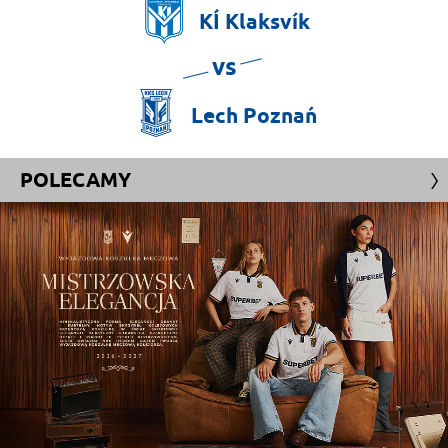
KÍ
Klaksvík
vs
Lech
Poznań
POLECAMY