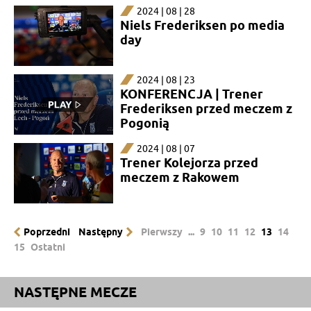
2024 | 08 | 28
Niels Frederiksen po media
day
2024 | 08 | 23
KONFERENCJA | Trener
Frederiksen przed meczem z
Pogonią
2024 | 08 | 07
Trener Kolejorza przed
meczem z Rakowem
Poprzedni
Następny
Pierwszy
...
9
10
11
12
13
14
15
Ostatni
NASTĘPNE MECZE