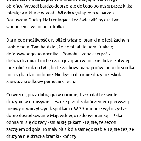
obrońcy. Wypadł bardzo dobrze, ale do tego pomysłu przez kilka
miesięcy nikt nie wracał. - Wtedy wystąpiłem w parze z
Dariuszem Dudką. Na treningach też ćwiczyliśmy grę tym
wariantem - wspomina Trałka.
Dla niego możliwość gry bliżej własnej bramki nie jest żadnym
problemem. Tym bardziej, że nominalnie pełni funkcję
defensywnego pomocnika. - Pomału trzeba czerpać z
doświadczenia. Trochę czasu już gram w polskiej lidze. Łatwiej
mi zrobić krok do tyłu, bo te zachowania w porównaniu do środka
pola są bardzo podobne. Nie był to dla mnie duży przeskok -
zauważa środkowy pomocnik Lecha.
Co więcej, poza dobrą grą w obronie, Trałka dał też wiele
drużynie w ofensywie. Jeszcze przed zakończeniem pierwszej
połowy otworzył wynik spotkania. W 39. minucie wykorzystał
dobre dośrodkowanie Majewskiego i zdobył bramkę. - Piłka
odbiła mi się do tacy - śmiał się piłkarz. - Fajnie, że sezon
zacząłem od gola. To mały plusik dla samego siebie. Fajnie też, że
drużyna nie straciła bramki - kończy.