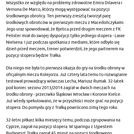
Wszystko ze względu na problemy zdrowotne Emira Dilavera i
Vernona De Marco, którzy mogą występować na pozycji
środkowego obrońcy. Ten pierwszy zresztą tworzył parę
środkowych obrońców w pierwszym meczu z Macedończykami.
Jego uraz spowodował, że Bjelica przed drugim meczem z FK
Pelister miał do swojej dyspozycji tylko jednego stopera - Lasse
Nielsena. I już podczas spotkania z mediami, które odbyło się
dzień przed meczem, trener potwierdził, że jego partnerem na
pozycji stopera będzie Trałka.
Dla niego nie była to pierwsza okazja do gry na środku obrony w
oficjalnym meczu Kolejorza. Już cztery lata temu to rozwiązanie
testował prowadzący wówczas Lecha, Mariusz Rumak. 32-latek
pod koniec sezonu 2013/2014 zagrał w dwóch meczach na
środku obrony - przeciwko Śląskowi Wrocław i Koronie Kielce.
Już wtedy spekulowano, że w przyszłości może grać na pozycji
stopera. Do pomysłu gry z Trałką powrócono zimą tego roku.
32-letni piłkarz kilka miesięcy temu, podczas zgrupowania na
Cyprze, zagrał na pozycji stopera. W sparingu z Ujpestem
Budapeszt Trałka zagrał 45 minut na pozycji środkowego