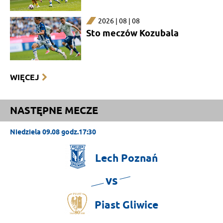
2026 | 08 | 08
Sto meczów Kozubala
WIĘCEJ
NASTĘPNE MECZE
Niedziela 09.08 godz.17:30
Lech
Poznań
vs
Piast
Gliwice