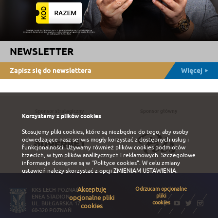
NEWSLETTER
Zapisz się do newslettera
Więcej
Sponsor strategiczny
Sponsor główny
Korzystamy z plików cookies
Stosujemy pliki cookies, które są niezbędne do tego, aby osoby
odwiedzające nasz serwis mogły korzystać z dostępnych usług i
funkcjonalności. Używamy również plików cookies podmiotów
trzecich, w tym plików analitycznych i reklamowych. Szczegołowe
informacje dostępne są w
"Polityce cookies"
. W celu zmiany
ustawień należy skorzystać z opcji
ZMIENIAM USTAWIENIA
.
Akceptuję
Odrzucam opcjonalne
KKS LECH POZNAŃ S.A.
pliki
ENEA STADION
opcjonalne pliki
cookies
UL. BUŁGARSKA 17
cookies
60-320 POZNAŃ