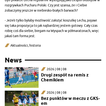
Byli piłkarze Lecha regularnie występują jako zespół oldbojów w
rozgrywkach Pucharu Polski. Czy jest szansa, że i Ciebie
zobaczymy jeszcze w niebiesko-białych barwach?
- Jeżeli tylko byłaby możliwość założyć koszulkę Lecha, pojawi
się taka propozycja to jak najbardziej jestem gotowy. Cały czas
robię coś dla siebie, biegam na Wyspach w półmaratonach, więc
jakaś tam forma jest.
Aktualności
,
historia
News
2026 | 08 | 08
Drugi zespół na remis z
Chemikiem
2026 | 08 | 08
Bez punktów w meczu z GKS-
em