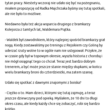
tytan pracy. Niestety wczoraj nie udało się być na pożegnaniu,
miałem propozycję od Radka Majchrzaka byśmy się tutaj spotkali,
ale nie było to możliwe.
Niedawno była też akcja wsparcia drugiego z bramkarzy
Kolejorza z tamtych lat, Waldemara Piątka.
- Waldek był zawodnikiem, który najlepiej spośród bramkarzy grał
nogą. Kiedy zostawaliśmy po treningu z Rejsikiem czy Goliną by
uderzać rzuty wolne to w ogóle nam nie ustępował. Przykre, że
w czasie gdy był w topowym okresie, wyszła historia z chorobą i
nie mógł osiągnąć tego co chciał. Teraz jest bardzo dobrym
trenerem, a być może jeszcze stanie między słupkami, w końcu
wielu bramkarzy broni do czterdziestki, ma zatem szansę.
Udało się spotkać z dawnymi znajomymi z boiska?
- Ciężko o to. Mam dzieci, którymi się tutaj zajmuję, a teraz
jeszcze dziewczyny pod opieką. Myślałem, że 10 dni to długi
okres czasu, ale kiedy każdy chce się zobaczyć, robi się bardzo
krótko.