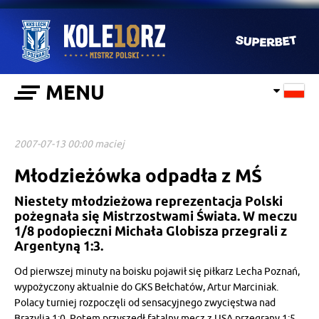
MENU
2007-07-13 00:00 maciej
Młodzieżówka odpadła z MŚ
Niestety młodzieżowa reprezentacja Polski
pożegnała się Mistrzostwami Świata. W meczu
1/8 podopieczni Michała Globisza przegrali z
Argentyną 1:3.
Od pierwszej minuty na boisku pojawił się piłkarz Lecha Poznań,
wypożyczony aktualnie do GKS Bełchatów, Artur Marciniak.
Polacy turniej rozpoczęli od sensacyjnego zwycięstwa nad
Brazylią 1:0. Potem przyszedł fatalny mecz z USA przegrany 1:5.