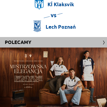
KÍ
Klaksvík
vs
Lech
Poznań
POLECAMY