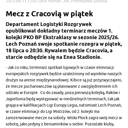
2025-06-11 12:02 Lech Poznań , fot. Przemysław Szyszka
Mecz z Cracovią w piątek
Departament Logistyki Rozgrywek
opublikował dokładny terminarz meczów 1.
kolejki PKO BP Ekstraklasy w sezonie 2025/26.
Lech Poznań swoje spotkanie rozegra w piątek,
18 lipca o 20:30. Rywalem będzie Cracovia, a
starcie odbędzie się na Enea Stadionie.
- Jak co roku, terminarz spotkań ligowych w czasie eliminacji
europejskich rozgrywek będzie uzależniony od wyników naszych
drużyn na arenie międzynarodowej. Kibice są już przyzwyczajeni,
że mecze pucharowiczów są planowane z uwzględnieniem ich
udziału w Europie . Co do zasady, poza pierwszą kolejką, Raków i
Jagiellonia będą występować w niedzielnych terminach, tak jak
grająca w kalifikacjach Ligi Europy Legia, natomiast Lech Poznań,
w czasie eliminacji do Ligi Mistrzów, od 2. kolejki ma
zarezerwowane mecze na soboty. Wisła Płock zagra swój mecz w
sobotę, jako jedyny z beniaminków u siebie. Pozostałe kluby,