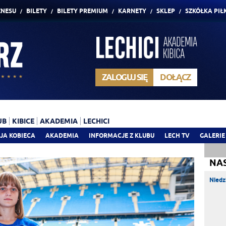
ZNESU
BILETY
BILETY PREMIUM
KARNETY
SKLEP
SZKÓŁKA PIŁ
ZALOGUJ SIĘ
DOŁĄCZ
UB
KIBICE
AKADEMIA
LECHICI
JA KOBIECA
AKADEMIA
INFORMACJE Z KLUBU
LECH TV
GALERIE
NA
Niedz