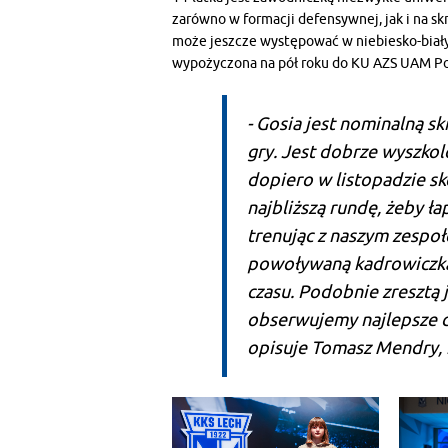
zarówno w formacji defensywnej, jak i na s
może jeszcze występować w niebiesko-białyc
wypożyczona na pół roku do KU AZS UAM P
- Gosia jest nominalną s
gry. Jest dobrze wyszkol
dopiero w listopadzie sk
najbliższą rundę, żeby ła
trenując z naszym zespoł
powoływaną kadrowiczką 
czasu. Podobnie zresztą j
obserwujemy najlepsze dz
opisuje Tomasz Mendry, k