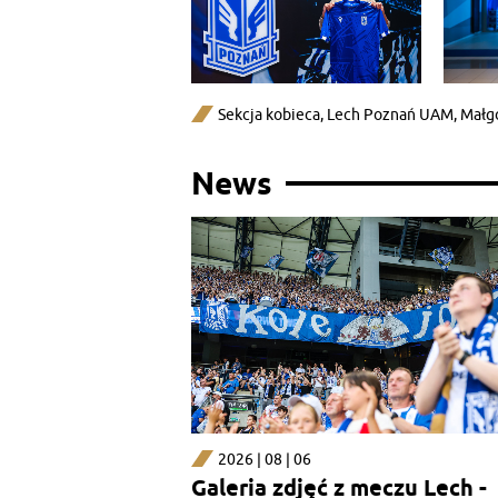
Sekcja kobieca
,
Lech Poznań UAM
,
Małg
News
2026 | 08 | 06
Galeria zdjęć z meczu Lech -