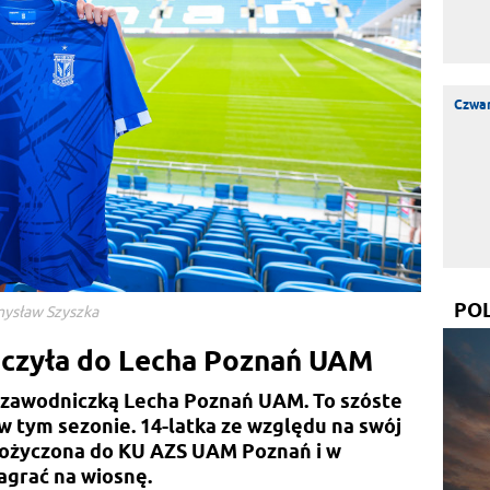
Czwar
PO
emysław Szyszka
ączyła do Lecha Poznań UAM
 zawodniczką Lecha Poznań UAM. To szóste
w tym sezonie. 14-latka ze względu na swój
pożyczona do KU AZS UAM Poznań i w
agrać na wiosnę.