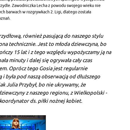
krzydle. Zawodniczka Lecha z powodu swojego wieku nie
h barwach w rozgrywkach 2. Ligi, dlatego została
oznań.
krzydłową, również pasującą do naszego stylu
ona technicznie. Jest to młoda dziewczyna, bo
ończy 15 lat i z tego względu wypożyczamy ją na
pała minuty i dalej się ogrywała cały czas
em. Oprócz tego Gosia jest regularnie
i była pod naszą obserwacją od dłuższego
ak Julia Przybył, bo nie ukrywamy, że
iewczyny z naszego regionu, z Wielkopolski -
oordynator ds. piłki nożnej kobiet.