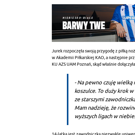
Jurek rozpoczęła swoją przygodę z piłką no
w Akademii Piłkarskiej KAO, a następnie prz
KU AZS UAM Poznań, skąd właśnie dołączyła 
- Na pewno czuję wielką
koszulce. To duży krok w
ze starszymi zawodniczka
Mam nadzieję, że rozwinę
wyższych ligach w niebie
14-latka jest zawodniczką niezwykle uniw