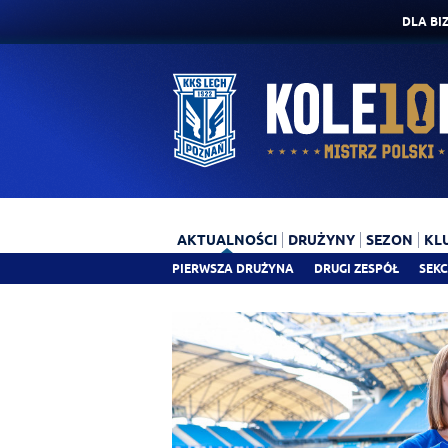
DLA BI
AKTUALNOŚCI
DRUŻYNY
SEZON
KL
PIERWSZA DRUŻYNA
DRUGI ZESPÓŁ
SEKC