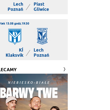
Lech
Piast
|
Poznań
Gliwice
tek 13.08 godz.19:30
KÍ
Lech
|
Klaksvík
Poznań
LECAMY