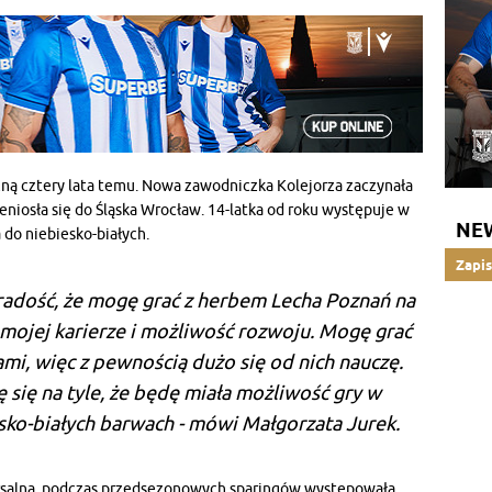
żną cztery lata temu. Nowa zawodniczka Kolejorza zaczynała
eniosła się do Śląska Wrocław. 14-latka od roku występuje w
NE
do niebiesko-białych.
Zapis
 radość, że mogę grać z herbem Lecha Poznań na
 mojej karierze i możliwość rozwoju. Mogę grać
mi, więc z pewnością dużo się od nich nauczę.
 się na tyle, że będę miała możliwość gry w
sko-białych barwach - mówi Małgorzata Jurek.
ersalną, podczas przedsezonowych sparingów występowała