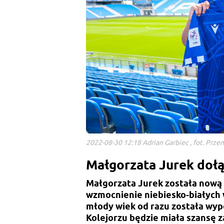
2022-08-30 12:18 Adrian Garbiec , fot. Prz
Małgorzata Jurek doł
Małgorzata Jurek została nową
wzmocnienie niebiesko-białych 
młody wiek od razu została wy
Kolejorzu będzie miała szansę z