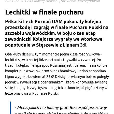
2021-09-21 19:43 Maciej Henszel , fot. Adam Jastrzębowski
Lechitki w finale pucharu
Piłkarki Lech Poznań UAM pokonały kolejną
przeszkodę i zagrają w finale Pucharu Polski na
szczeblu wojewódzkim. W boju o ten etap
zawodniczki Kolejorza wygrały we wtorkowe
popołudnie w Stęszewie z Lipnem 3:0.
Oba kluby dzieli w tym momencie jedna klasa rozgrywkowa -
lechitki są w trzeciej lidze, natomiast rywalki w czwartej. Po
trzech kolejkach ekipa spod Poznania jest liderem, ma na koncie
komplet punktów i świetny bilans bramkowy. Jedno ze spotkań
Lipno wygrało bowiem aż 25:0! Dzisiaj na własnym boisku poległy
jednak w rywalizacji z poznaniankami, które kontynuują świetną
serię kolejnych zwycięstw - mają ich na koncie już pięć: cztery w
lidze oraz dwa w Pucharze Polski.
- Mecz, jakich nie lubimy grać. Bo zespół przeciwny
bronił się bardzo nisko i nam ciężko było przebić się