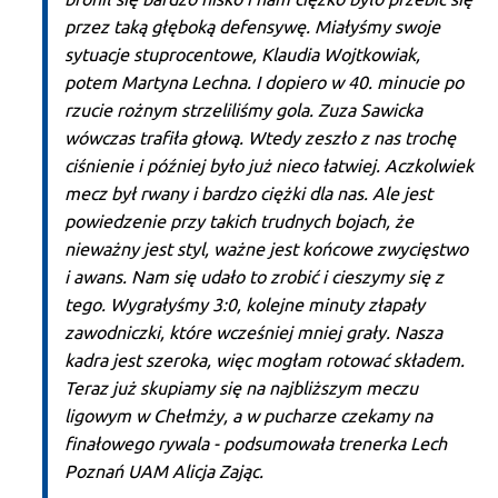
przez taką głęboką defensywę. Miałyśmy swoje
sytuacje stuprocentowe, Klaudia Wojtkowiak,
potem Martyna Lechna. I dopiero w 40. minucie po
rzucie rożnym strzeliliśmy gola. Zuza Sawicka
wówczas trafiła głową. Wtedy zeszło z nas trochę
ciśnienie i później było już nieco łatwiej. Aczkolwiek
mecz był rwany i bardzo ciężki dla nas. Ale jest
powiedzenie przy takich trudnych bojach, że
nieważny jest styl, ważne jest końcowe zwycięstwo
i awans. Nam się udało to zrobić i cieszymy się z
tego. Wygrałyśmy 3:0, kolejne minuty złapały
zawodniczki, które wcześniej mniej grały. Nasza
kadra jest szeroka, więc mogłam rotować składem.
Teraz już skupiamy się na najbliższym meczu
ligowym w Chełmży, a w pucharze czekamy na
finałowego rywala - podsumowała trenerka Lech
Poznań UAM Alicja Zając.