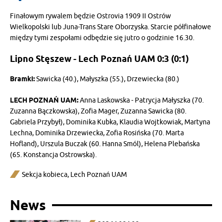
Finałowym rywalem będzie Ostrovia 1909 II Ostrów
Wielkopolski lub Juna-Trans Stare Oborzyska. Starcie półfinałowe
między tymi zespołami odbędzie się jutro o godzinie 16.30.
Lipno Stęszew - Lech Poznań UAM 0:3 (0:1)
Bramki:
Sawicka (40.), Małyszka (55.), Drzewiecka (80.)
LECH POZNAŃ UAM:
Anna Laskowska - Patrycja Małyszka (70.
Zuzanna Bączkowska), Zofia Mager, Zuzanna Sawicka (80.
Gabriela Przybył), Dominika Kubka, Klaudia Wojtkowiak, Martyna
Lechna, Dominika Drzewiecka, Zofia Rosińska (70. Marta
Hofland), Urszula Buczak (60. Hanna Smól), Helena Plebańska
(65. Konstancja Ostrowska).
Sekcja kobieca
,
Lech Poznań UAM
News