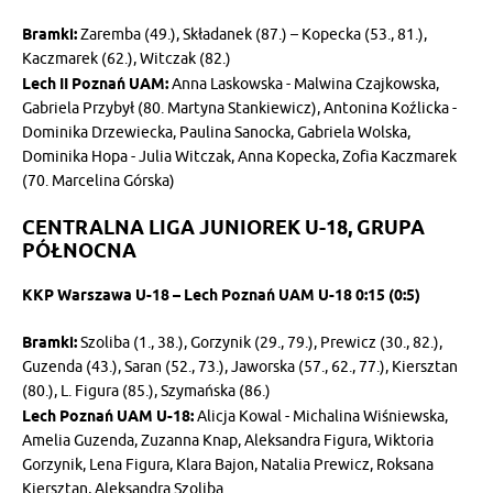
Bramki:
Zaremba (49.), Składanek (87.) – Kopecka (53., 81.),
Kaczmarek (62.), Witczak (82.)
Lech II Poznań UAM:
Anna Laskowska - Malwina Czajkowska,
Gabriela Przybył (80. Martyna Stankiewicz), Antonina Koźlicka -
Dominika Drzewiecka, Paulina Sanocka, Gabriela Wolska,
Dominika Hopa - Julia Witczak, Anna Kopecka, Zofia Kaczmarek
(70. Marcelina Górska)
CENTRALNA LIGA JUNIOREK U-18, GRUPA
PÓŁNOCNA
KKP Warszawa U-18 – Lech Poznań UAM U-18 0:15 (0:5)
Bramki:
Szoliba (1., 38.), Gorzynik (29., 79.), Prewicz (30., 82.),
Guzenda (43.), Saran (52., 73.), Jaworska (57., 62., 77.), Kiersztan
(80.), L. Figura (85.), Szymańska (86.)
Lech Poznań UAM U-18:
Alicja Kowal - Michalina Wiśniewska,
Amelia Guzenda, Zuzanna Knap, Aleksandra Figura, Wiktoria
Gorzynik, Lena Figura, Klara Bajon, Natalia Prewicz, Roksana
Kiersztan, Aleksandra Szoliba