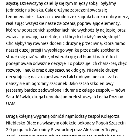
asystę. Dziewczyny dzieliły się tym między sobą i byłyśmy
jednością na boisku. Cała drużyna zaprezentowała się
fenomenalnie – każda z zawodniczek zagrała bardzo dobry mecz,
realizując wszystkie nasze założenia, poprawiając elementy,
które w poprzednich spotkaniach nie wychodziły najlepiej oraz
zwracając uwagę na detale, na których chciałyśmy się skupić.
Chciałybyśmy również docenić drużynę przeciwną, która mimo
naszej dużej presji i wysokiego wyniku przez całe spotkanie
starała się grać w piłkę, otwierała grę od bramki na krótko i
podejmowała odważne decyzje. To pokazuje ich charakter, chęć
rozwoju i nauki oraz duży szacunek do gry. Niewiele drużyn
decyduje się na taką postawę w tak trudnym meczu – za to
należy się im ogromny szacunek. Jako sztab szkoleniowy
jesteśmy bardzo zadowolone i dumne z całego zespołu – mówi
Sara Jóźwiak, druga trenerka juniorek starszych Lecha Poznań
UAM.
Drugą kolejną wygraną odniósł najmłodszy zespół Kolejorza.
Niebiesko-Białe na własnym obiekcie pokonały Pogoń Szczecin
2:0 po golach Antoniny Przygockiej oraz Aleksandry Trzyny,