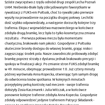
Szóste zwycięstwo z rzędu odniósł drugi zespół Lecha Poznań
UAM. Niebiesko-Białe były zdecydowanymi faworytkami w
rywalizacji z FUKS-em Pułtusk, choć to rywalki jako pierwsze
wyszły na prowadzenie na początku drugiej połowy. Lechitki
dość szybko odpowiedziały, a następnie dorzuciły kolejne trzy
trafienia. Ekipa z województwa mazowieckiego w końcówce
zdobyła drugą bramkę, lecz była to tylko kosmetyczna zmiana
rezultatu. - Pierwsza połowa meczu była momentami
chaotyczna, brakowało nam jakości. Gospodynie z Pułtuska
skutecznie broniły dostępu do własnej bramki, grając nisko i
zagęszczając środek pola. Nasze zawodniczki próbowały zdobyć
bramkę poprzez strzały z dystansu jednak brakowało precyzji i
spokoju w finalizacji akcji. Po zmianie stron FUKS zdobył bramkę
w 49. minucie, obejmując prowadzenie 1:0. Już cztery minuty
później wyrównała Anna Kopecka, otwierając tym samym drogę
do odwrócenia losów spotkania. W kolejnych minutach
przejęłyśmy pełną kontrolę nad meczem - swoje trafienia
dołożyły Zosia Kaczmarek i Julia Witczak, a w końcówce
ponownie kolejne trafienie zdobyła Anna Kopecka. Gospodynie
zdołały odpowiedzieć jedynie trafieniem Patrycji Składanek -