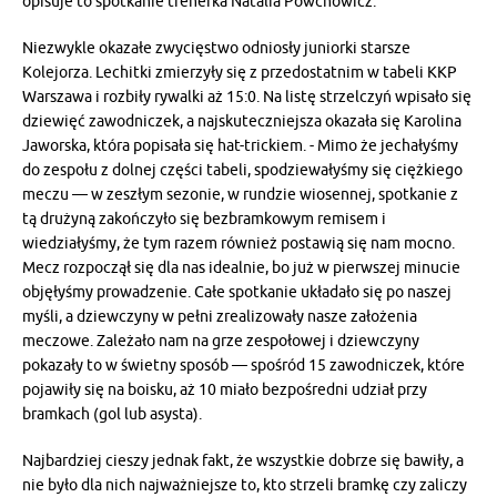
opisuje to spotkanie trenerka Natalia Powchowicz.
Niezwykle okazałe zwycięstwo odniosły juniorki starsze
Kolejorza. Lechitki zmierzyły się z przedostatnim w tabeli KKP
Warszawa i rozbiły rywalki aż 15:0. Na listę strzelczyń wpisało się
dziewięć zawodniczek, a najskuteczniejsza okazała się Karolina
Jaworska, która popisała się hat-trickiem. - Mimo że jechałyśmy
do zespołu z dolnej części tabeli, spodziewałyśmy się ciężkiego
meczu — w zeszłym sezonie, w rundzie wiosennej, spotkanie z
tą drużyną zakończyło się bezbramkowym remisem i
wiedziałyśmy, że tym razem również postawią się nam mocno.
Mecz rozpoczął się dla nas idealnie, bo już w pierwszej minucie
objęłyśmy prowadzenie. Całe spotkanie układało się po naszej
myśli, a dziewczyny w pełni zrealizowały nasze założenia
meczowe. Zależało nam na grze zespołowej i dziewczyny
pokazały to w świetny sposób — spośród 15 zawodniczek, które
pojawiły się na boisku, aż 10 miało bezpośredni udział przy
bramkach (gol lub asysta).
Najbardziej cieszy jednak fakt, że wszystkie dobrze się bawiły, a
nie było dla nich najważniejsze to, kto strzeli bramkę czy zaliczy