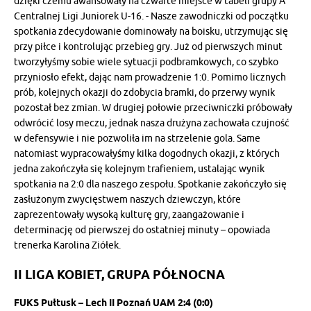
dzięki czemu awansowały na czwarte miejsce w tabeli grupy A
Centralnej Ligi Juniorek U-16. - Nasze zawodniczki od początku
spotkania zdecydowanie dominowały na boisku, utrzymując się
przy piłce i kontrolując przebieg gry. Już od pierwszych minut
tworzyłyśmy sobie wiele sytuacji podbramkowych, co szybko
przyniosło efekt, dając nam prowadzenie 1:0. Pomimo licznych
prób, kolejnych okazji do zdobycia bramki, do przerwy wynik
pozostał bez zmian. W drugiej połowie przeciwniczki próbowały
odwrócić losy meczu, jednak nasza drużyna zachowała czujność
w defensywie i nie pozwoliła im na strzelenie gola. Same
natomiast wypracowałyśmy kilka dogodnych okazji, z których
jedna zakończyła się kolejnym trafieniem, ustalając wynik
spotkania na 2:0 dla naszego zespołu. Spotkanie zakończyło się
zasłużonym zwycięstwem naszych dziewczyn, które
zaprezentowały wysoką kulturę gry, zaangażowanie i
determinację od pierwszej do ostatniej minuty – opowiada
trenerka Karolina Ziółek.
II LIGA KOBIET, GRUPA PÓŁNOCNA
FUKS Pułtusk – Lech II Poznań UAM 2:4 (0:0)