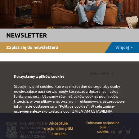
NEWSLETTER
Zapisz się do newslettera
Więcej
Sponsor strategiczny
Sponsor główny
Korzystamy z plików cookies
Stosujemy pliki cookies, które są niezbędne do tego, aby osoby
odwiedzające nasz serwis mogły korzystać z dostępnych usług i
funkcjonalności. Używamy również plików cookies podmiotów
trzecich, w tym plików analitycznych i reklamowych. Szczegołowe
informacje dostępne są w
"Polityce cookies"
. W celu zmiany
ustawień należy skorzystać z opcji
ZMIENIAM USTAWIENIA
.
Akceptuję
Odrzucam opcjonalne
KKS LECH POZNAŃ S.A.
pliki
ENEA STADION
opcjonalne pliki
cookies
UL. BUŁGARSKA 17
cookies
60-320 POZNAŃ