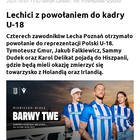
2025-10-01 11:52 Adrian Garbiec , fot. Przemysław Szyszka
Lechici z powołaniem do kadry
U-18
Czterech zawodników Lecha Poznań otrzymało
powołanie do reprezentacji Polski U-18.
Tymoteusz Gmur, Jakub Falkiewicz, Sammy
Dudek oraz Karol Delikat pojadą do Hiszpanii,
gdzie będą mieli okazję zmierzyć się
towarzysko z Holandią oraz Irlandią.