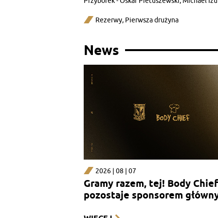
Przyborek - Oskar Pietuszewski, Michael I
Rezerwy
,
Pierwsza drużyna
News
2026 | 08 | 07
Gramy razem, tej! Body Chief
pozostaje sponsorem główn
sekcji kobiecej