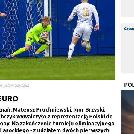
Czwar
PO
zemysław Szyszka
 EURO
ań, Mateusz Pruchniewski, Igor Brzyski,
bczyk wywalczyło z reprezentacją Polski do
ropy. Na zakończenie turnieju eliminacyjnego
Lasockiego - z udziałem dwóch pierwszych