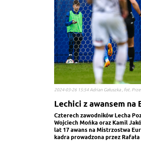
2024-03-26 15:54 Adrian Gałuszka , fot. Pr
Lechici z awansem na
Czterech zawodników Lecha Pozn
Wojciech Mońka oraz Kamil Jakó
lat 17 awans na Mistrzostwa Eu
kadra prowadzona przez Rafała 