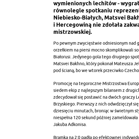
wymienionych lechitów - wygra
równolegle spotkaniu reprezenta
Niebiesko-Białych, Matsvei Bakh
i Hercegowiną nie zdołała zakwa
mistrzowskiej.
Po pewnym zwycięstwie odniesionym nad go
orzełkiem na piersi mocno skomplikowali so
Białorusi. Jedynego gola tego drugiego spot
Matsvei Bakhno, który pokonał Mateusza Je
pod ścianą, bo we wtorek przeciwko Czecho
Promocję na tegoroczne Mistrzostwa Europ
siedem ekip z najlepszym bilansem z drugic
zdecydował się postawić na dwóch graczy L
Brzyskiego. Pierwszy z nich odwdzięczył się
dziesięciu minutach, broniąc w świetnym sty
niespełna 120 sekund później zameldowała si
Jakuba Adkonisa.
Bramka na 2:0 padła po efektownej indywidu