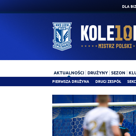
DLA BI
AKTUALNOŚCI
DRUŻYNY
SEZON
KL
PIERWSZA DRUŻYNA
DRUGI ZESPÓŁ
SEKC