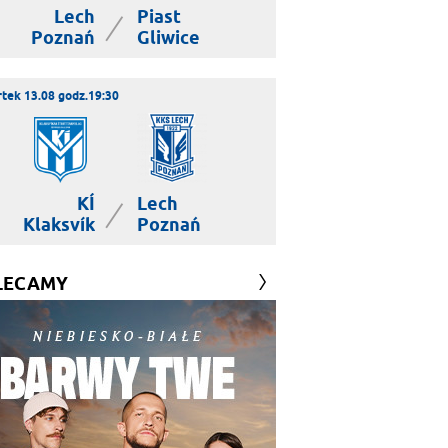
Lech
Piast
|
Poznań
Gliwice
tek 13.08 godz.19:30
KÍ
Lech
|
Klaksvík
Poznań
LECAMY