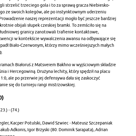
i strzelić trzeciego gola i to za sprawą gracza Niebiesko-
nego ze swoich kolegów, ale po instynktownym uderzeniu
 Prowadzenie naszej reprezentacji mogło być jeszcze bardziej
krotnie obijali słupek czeskiej bramki. To zemściło się na
łudniowej granicy zanotowali trafienie kontaktowe,
ekwencji w kontekście wywalczenia awansu na odbywające się
ypadł Biało-Czerwonym, którzy mimo wcześniejszych małych
ą.
 ramach Białoruś z Matsveiem Bakhno w wyjściowym składzie
nia i Hercegowiną. Drużyna lechity, który spędził na placu
:0, ale po przerwie jej defensywa dała się zaskoczyć
anie się do turnieju rangi mistrzowskiej.
0)
3.) - (74.)
gler, Kacper Potulski, Dawid Szwiec - Mateusz Szczepaniak
akub Adkonis, Igor Brzyski (80. Dominik Sarapata), Adrian