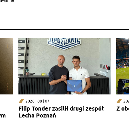
zunwanne
2026 | 08 | 07
202
Filip Tonder zasilił drugi zespół
Z ob
ym
Lecha Poznań