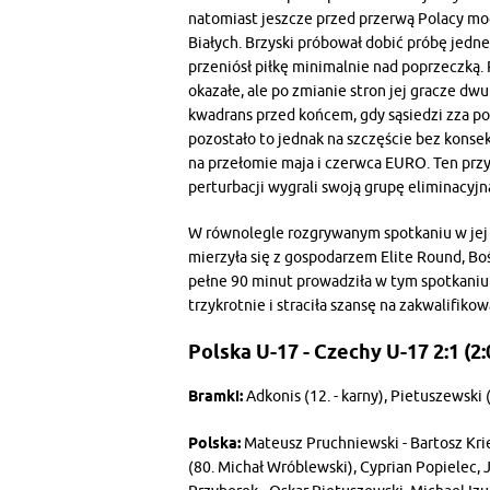
natomiast jeszcze przed przerwą Polacy mogl
Białych. Brzyski próbował dobić próbę jed
przeniósł piłkę minimalnie nad poprzeczką.
okazałe, ale po zmianie stron jej gracze dwu
kwadrans przed końcem, gdy sąsiedzi zza po
pozostało to jednak na szczęście bez kons
na przełomie maja i czerwca EURO. Ten prz
perturbacji wygrali swoją grupę eliminacyjn
W równolegle rozgrywanym spotkaniu w jej
mierzyła się z gospodarzem Elite Round, Boś
pełne 90 minut prowadziła w tym spotkaniu 1
trzykrotnie i straciła szansę na zakwalifikow
Polska U-17 - Czechy U-17 2:1 (2:
Bramki:
Adkonis (12. - karny), Pietuszewski (2
Polska:
Mateusz Pruchniewski - Bartosz Krie
(80. Michał Wróblewski), Cyprian Popielec, J