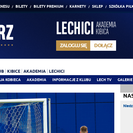
ZNESU
BILETY
BILETY PREMIUM
KARNETY
SKLEP
SZKÓŁKA PIŁ
ZALOGUJ SIĘ
DOŁĄCZ
UB
KIBICE
AKADEMIA
LECHICI
JA KOBIECA
AKADEMIA
INFORMACJE Z KLUBU
LECH TV
GALERIE
NA
Niedz