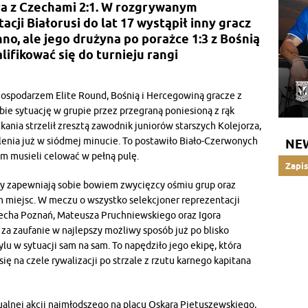
ła z Czechami 2:1. W rozgrywanym
cji Białorusi do lat 17 wystąpił inny gracz
no, ale jego drużyna po porażce 1:3 z Bośnią
lifikować się do turnieju rangi
spodarzem Elite Round, Bośnią i Hercegowiną gracze z
bie sytuację w grupie przez przegraną poniesioną z rąk
kania strzelił zresztą zawodnik juniorów starszych Kolejorza,
lenia już w siódmej minucie. To postawiło Biało-Czerwonych
NE
m musieli celować w pełną pulę.
Zapis
y zapewniają sobie bowiem zwycięzcy ośmiu grup oraz
h miejsc. W meczu o wszystko selekcjoner reprezentacji
echa Poznań, Mateusza Pruchniewskiego oraz Igora
 za zaufanie w najlepszy możliwy sposób już po blisko
lu w sytuacji sam na sam. To napędziło jego ekipę, która
ę na czele rywalizacji po strzale z rzutu karnego kapitana
alnej akcji najmłodszego na placu Oskara Pietuszewskiego,