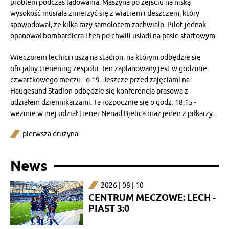
problem podczas lądowania. Maszyna po zejściu na niską
wysokość musiała zmierzyć się z wiatrem i deszczem, który
spowodował, że kilka razy samolotem zachwiało. Pilot jednak
opanował bombardiera i ten po chwili usiadł na pasie startowym.
Wieczorem lechici ruszą na stadion, na którym odbędzie się
oficjalny trenening zespołu. Ten zaplanowany jest w godzinie
czwartkowego meczu - o 19. Jeszcze przed zajęciami na
Haugesund Stadion odbędzie się konferencja prasowa z
udziałem dziennikarzami. Ta rozpocznie się o godz. 18:15 -
weźmie w niej udział trener Nenad Bjelica oraz jeden z piłkarzy.
pierwsza drużyna
News
2026 | 08 | 10
CENTRUM MECZOWE: LECH -
PIAST 3:0