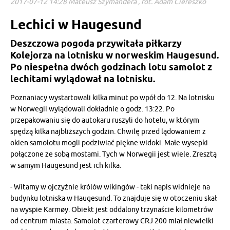
2017-07-12 14:28 Mateusz Szymandera , fot. Adam Ciereszko
Lechici w Haugesund
Deszczowa pogoda przywitała piłkarzy
Kolejorza na lotnisku w norweskim Haugesund.
Po niespełna dwóch godzinach lotu samolot z
lechitami wylądował na lotnisku.
Poznaniacy wystartowali kilka minut po wpół do 12. Na lotnisku
w Norwegii wylądowali dokładnie o godz. 13:22. Po
przepakowaniu się do autokaru ruszyli do hotelu, w którym
spędzą kilka najbliższych godzin. Chwilę przed lądowaniem z
okien samolotu mogli podziwiać piękne widoki. Małe wysepki
połączone ze sobą mostami. Tych w Norwegii jest wiele. Zresztą
w samym Haugesund jest ich kilka.
- Witamy w ojczyźnie królów wikingów - taki napis widnieje na
budynku lotniska w Haugesund. To znajduje się w otoczeniu skał
na wyspie Karmøy. Obiekt jest oddalony trzynaście kilometrów
od centrum miasta. Samolot czarterowy CRJ 200 miał niewielki