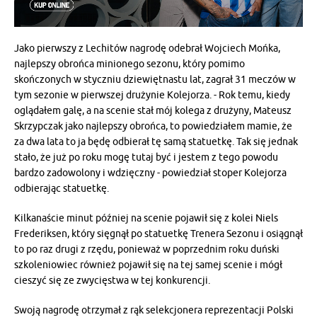
Jako pierwszy z Lechitów nagrodę odebrał Wojciech Mońka,
najlepszy obrońca minionego sezonu, który pomimo
skończonych w styczniu dziewiętnastu lat, zagrał 31 meczów w
tym sezonie w pierwszej drużynie Kolejorza. - Rok temu, kiedy
oglądałem galę, a na scenie stał mój kolega z drużyny, Mateusz
Skrzypczak jako najlepszy obrońca, to powiedziałem mamie, że
za dwa lata to ja będę odbierał tę samą statuetkę. Tak się jednak
stało, że już po roku mogę tutaj być i jestem z tego powodu
bardzo zadowolony i wdzięczny - powiedział stoper Kolejorza
odbierając statuetkę.
Kilkanaście minut później na scenie pojawił się z kolei Niels
Frederiksen, który sięgnął po statuetkę Trenera Sezonu i osiągnął
to po raz drugi z rzędu, ponieważ w poprzednim roku duński
szkoleniowiec również pojawił się na tej samej scenie i mógł
cieszyć się ze zwycięstwa w tej konkurencji.
Swoją nagrodę otrzymał z rąk selekcjonera reprezentacji Polski