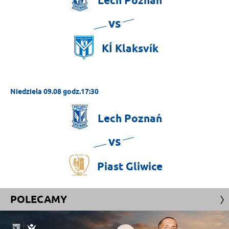
Lech
Poznań
vs
KÍ
Klaksvík
Niedziela 09.08 godz.17:30
Lech
Poznań
vs
Piast
Gliwice
POLECAMY