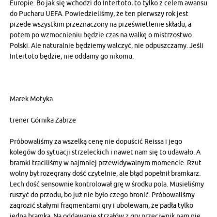
Europie. Bo jak się wchodzi do Intertoto, to tylko z celem awansu
do Pucharu UEFA. Powiedzieliśmy, że ten pierwszy rok jest
przede wszystkim przeznaczony na prześwietlenie składu, a
potem po wzmocnieniu będzie czas na walkę o mistrzostwo
Polski. Ale naturalnie będziemy walczyć, nie odpuszczamy. Jeśli
Intertoto będzie, nie oddamy go nikomu.
Marek Motyka
trener Górnika Zabrze
Próbowaliśmy za wszelką cenę nie dopuścić Reissa i jego
kolegów do sytuacji strzeleckich i nawet nam się to udawało. A
bramki traciliśmy w najmniej przewidywalnym momencie. Rzut
wolny był rozegrany dość czytelnie, ale błąd popełnił bramkarz.
Lech dość sensownie kontrolował grę w środku pola. Musieliśmy
ruszyć do przodu, bo już nie było czego bronić. Próbowaliśmy
zagrozić stałymi fragmentami gry i ubolewam, że padła tylko
jedna bramka. Na oddawanie strzałów z gry przeciwnik nam nie