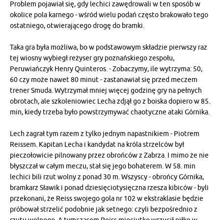
Problem pojawiał się, gdy lechici zawędrowali w ten sposób w
okolice pola karnego - wśród wielu podań często brakowało tego
ostatniego, otwierającego drogę do bramki.
Taka gra była możliwa, bo w podstawowym składzie pierwszy raz
tej wiosny wybiegł reżyser gry poznańskiego zespołu,
Peruwiańczyk Henry Quinteros. - Zobaczymy, ile wytrzyma: 50,
60 czy może nawet 80 minut - zastanawiał się przed meczem
trener Smuda. Wytrzymał mniej więcej godzinę gry na pełnych
obrotach, ale szkoleniowiec Lecha zdjął go z boiska dopiero w 85.
min, kiedy trzeba było powstrzymywać chaotyczne ataki Górnika.
Lech zagrał tym razem z tylko jednym napastnikiem - Piotrem
Reissem. Kapitan Lecha i kandydat na króla strzelców był
pieczołowicie pilnowany przez obrońców z Zabrza. I mimo że nie
błyszczał w całym meczu, stał się jego bohaterem. W 58. min
lechici bili rzut wolny z ponad 30 m. Wszyscy - obrońcy Górnika,
bramkarz Sławik i ponad dziesięciotysięczna rzesza kibiców - byli
przekonani, że Reiss swojego gola nr 102 w ekstraklasie będzie
próbował strzelić podobnie jak setnego: czyli bezpośrednio z