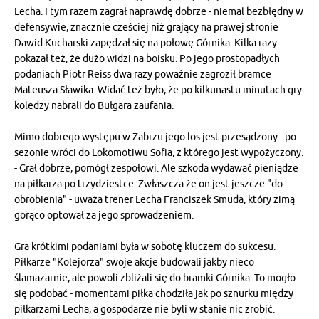
Lecha. I tym razem zagrał naprawdę dobrze - niemal bezbłędny w
defensywie, znacznie cześciej niż grający na prawej stronie
Dawid Kucharski zapędzał się na połowę Górnika. Kilka razy
pokazał też, że dużo widzi na boisku. Po jego prostopadłych
podaniach Piotr Reiss dwa razy poważnie zagroził bramce
Mateusza Sławika. Widać też było, że po kilkunastu minutach gry
koledzy nabrali do Bułgara zaufania.
Mimo dobrego występu w Zabrzu jego los jest przesądzony - po
sezonie wróci do Lokomotiwu Sofia, z którego jest wypożyczony.
- Grał dobrze, pomógł zespołowi. Ale szkoda wydawać pieniądze
na piłkarza po trzydziestce. Zwłaszcza że on jest jeszcze "do
obrobienia" - uważa trener Lecha Franciszek Smuda, który zimą
gorąco optował za jego sprowadzeniem.
Gra krótkimi podaniami była w sobotę kluczem do sukcesu.
Piłkarze "Kolejorza" swoje akcje budowali jakby nieco
ślamazarnie, ale powoli zbliżali się do bramki Górnika. To mogło
się podobać - momentami piłka chodziła jak po sznurku między
piłkarzami Lecha, a gospodarze nie byli w stanie nic zrobić.