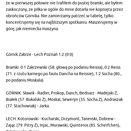
że w pierwszej połowie nie trafiłem do pustej bramki, ale byłem
zaskoczony, że piłka w ogóle do mnie dotarła nie kopnięta przez
obrońców Górnika. Nie zamierzamy patrzeć w tabelę, tylko
koncentrujemy się na najbliższym spotkaniu. Maszerujemy w
górę, jak niemiecka maszyna.
Górnik Zabrze - Lech Poznań 1:2 (0:0)
Bramki: 0:1 Zakrzewski (58. głową po podaniu Reissa), 0:2 Reiss
(71. z rzutu karnego po faulu Dancha na Reissie), 1:2 Socha (80.,
po podaniu Moskala)
GÓRNIK: Sławik - Radler, Prokop, Danch, Bednarz - Madejski Ż,
Białek (57. Bukalski Ż), Moskal, Seweryn (35. Socha Ż), Andraszak
(77. Stachowiak) - Jarka.
LECH: Kotorowski - Kucharski, Drzymont, Tanevski, Dobrew -
Zając (79. Pitry Ż), Injac, Murawski, Quinteros (85. Scherfchen),