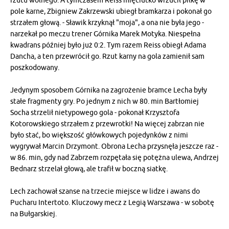
rzutu wolnego. A tymczasem Reiss mięciutko wrzucił piłkę w
pole karne, Zbigniew Zakrzewski ubiegł bramkarza i pokonał go
strzałem głową. - Sławik krzyknął "moja", a ona nie była jego -
narzekał po meczu trener Górnika Marek Motyka. Niespełna
kwadrans później było już 0:2. Tym razem Reiss obiegł Adama
Dancha, a ten przewrócił go. Rzut karny na gola zamienił sam
poszkodowany.
Jedynym sposobem Górnika na zagrożenie bramce Lecha były
stałe fragmenty gry. Po jednym z nich w 80. min Bartłomiej
Socha strzelił nietypowego gola - pokonał Krzysztofa
Kotorowskiego strzałem z przewrotki! Na więcej zabrzan nie
było stać, bo większość główkowych pojedynków z nimi
wygrywał Marcin Drzymont. Obrona Lecha przysnęła jeszcze raz -
w 86. min, gdy nad Zabrzem rozpętała się potężna ulewa, Andrzej
Bednarz strzelał głową, ale trafił w boczną siatkę.
Lech zachował szanse na trzecie miejsce w lidze i awans do
Pucharu Intertoto. Kluczowy mecz z Legią Warszawa - w sobotę
na Bułgarskiej.