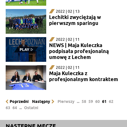
2022 | 02 | 13
Lechitki zwyciężają w
pierwszym sparingu
2022 | 02 | 11
NEWS | Maja Kuleczka
podpisała profesjonalną
umowę z Lechem
2022 | 02 | 11
Maja Kuleczka z
profesjonalnym kontraktem
Poprzedni
Następny
Pierwszy
...
58
59
60
61
62
63
64
...
Ostatni
NASTĘPNE MECZE