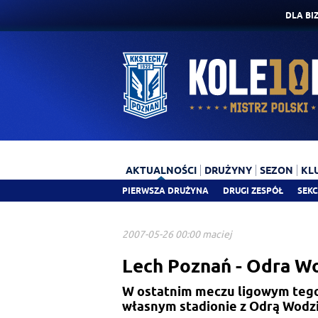
DLA BI
AKTUALNOŚCI
DRUŻYNY
SEZON
KL
PIERWSZA DRUŻYNA
DRUGI ZESPÓŁ
SEKC
2007-05-26 00:00 maciej
Lech Poznań - Odra Wo
W ostatnim meczu ligowym tego
własnym stadionie z Odrą Wodzi