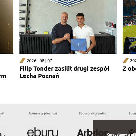
2026 | 08 | 07
202
Filip Tonder zasilił drugi zespół
Z ob
ym
Lecha Poznań
wny
Sponsorzy premium
Sponsorzy premium
Spon
Korzystamy z pli