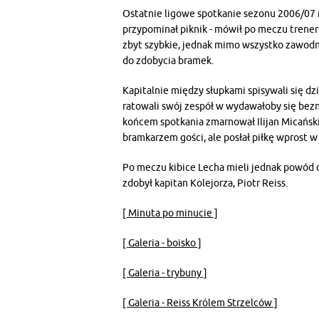
Ostatnie ligowe spotkanie sezonu 2006/07 n
przypominał piknik - mówił po meczu trener
zbyt szybkie, jednak mimo wszystko zawodni
do zdobycia bramek.
Kapitalnie między słupkami spisywali się dzi
ratowali swój zespół w wydawałoby się bezn
końcem spotkania zmarnował Ilijan Micański.
bramkarzem gości, ale posłał piłkę wprost w
Po meczu kibice Lecha mieli jednak powód d
zdobył kapitan Kolejorza, Piotr Reiss.
[ Minuta po minucie ]
[ Galeria - boisko ]
[ Galeria - trybuny ]
[ Galeria - Reiss Królem Strzelców ]