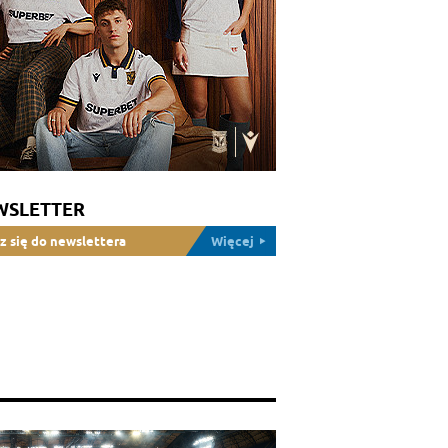
WSLETTER
z się do newslettera
Więcej