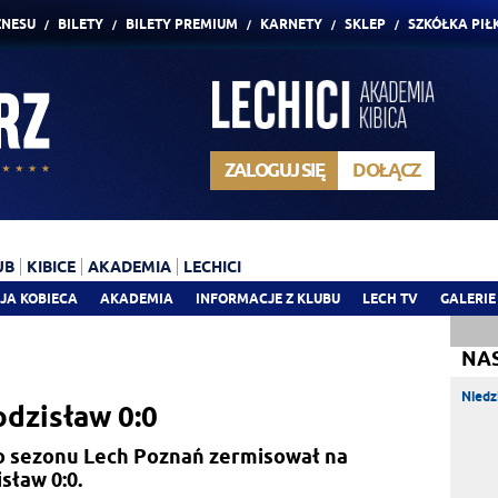
ZNESU
BILETY
BILETY PREMIUM
KARNETY
SKLEP
SZKÓŁKA PIŁ
ZALOGUJ SIĘ
DOŁĄCZ
UB
KIBICE
AKADEMIA
LECHICI
JA KOBIECA
AKADEMIA
INFORMACJE Z KLUBU
LECH TV
GALERIE
NA
Niedz
dzisław 0:0
 sezonu Lech Poznań zermisował na
sław 0:0.