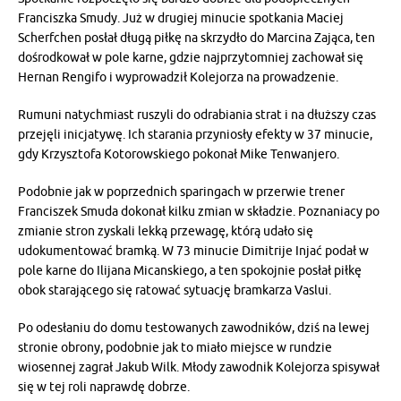
Franciszka Smudy. Już w drugiej minucie spotkania Maciej
Scherfchen posłał długą piłkę na skrzydło do Marcina Zająca, ten
dośrodkował w pole karne, gdzie najprzytomniej zachował się
Hernan Rengifo i wyprowadził Kolejorza na prowadzenie.
Rumuni natychmiast ruszyli do odrabiania strat i na dłuższy czas
przejęli inicjatywę. Ich starania przyniosły efekty w 37 minucie,
gdy Krzysztofa Kotorowskiego pokonał Mike Tenwanjero.
Podobnie jak w poprzednich sparingach w przerwie trener
Franciszek Smuda dokonał kilku zmian w składzie. Poznaniacy po
zmianie stron zyskali lekką przewagę, którą udało się
udokumentować bramką. W 73 minucie Dimitrije Injać podał w
pole karne do Ilijana Micanskiego, a ten spokojnie posłał piłkę
obok starającego się ratować sytuację bramkarza Vaslui.
Po odesłaniu do domu testowanych zawodników, dziś na lewej
stronie obrony, podobnie jak to miało miejsce w rundzie
wiosennej zagrał Jakub Wilk. Młody zawodnik Kolejorza spisywał
się w tej roli naprawdę dobrze.