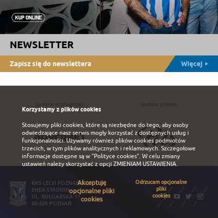
NEWSLETTER
Zapisz się do newslettera
Więcej
Sponsor strategiczny
Sponsor główny
Korzystamy z plików cookies
Stosujemy pliki cookies, które są niezbędne do tego, aby osoby
odwiedzające nasz serwis mogły korzystać z dostępnych usług i
funkcjonalności. Używamy również plików cookies podmiotów
trzecich, w tym plików analitycznych i reklamowych. Szczegołowe
informacje dostępne są w
"Polityce cookies"
. W celu zmiany
ustawień należy skorzystać z opcji
ZMIENIAM USTAWIENIA
.
Akceptuję
Odrzucam opcjonalne
KKS LECH POZNAŃ S.A.
pliki
ENEA STADION
opcjonalne pliki
cookies
UL. BUŁGARSKA 17
cookies
60-320 POZNAŃ