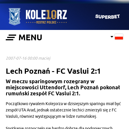
MENU
2007-07-16 00:00 maciej
Lech Poznań - FC Vaslui 2:1
W meczu sparingowym rozegrany w
miejscowości Uttendorf, Lech Poznań pokonał
rumuński zespół FC Vaslui 2:1.
Początkowo rywalem Kolejorza w dzisiejszym sparingu miał być
zespół UTA Arad, jednak ostatecznie lechici zmierzyli się z FC
Vasluli, również występującym w lidze rumuńskiej.
Spotkanie rozpoczęło się bardzo dobrze dla podopiecznych