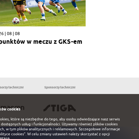
6 | 08 | 08
 punktów w meczu z GKS-em
sorzy techniczni
Sponsorzy techniczni
Partnerzy
ków cookies
ookies, które są niezbędne do tego, aby osoby odwiedzające nasz serwis
 dostępnych usług i funkcjonalności. Używamy również plików cookies
ch, w tym plików analitycznych i reklamowych. Szczegołowe informacje
olityce cookies"
. W celu zmiany ustawień należy skorzystać z opcji