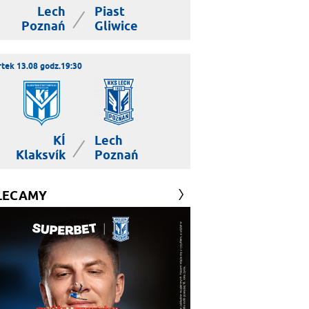
Lech
Piast
|
Poznań
Gliwice
tek 13.08 godz.19:30
KÍ
Lech
|
Klaksvík
Poznań
LECAMY