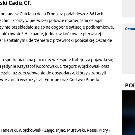
ki Cadiz CF.
od rana w Chiclana de la Frontera padał deszcz. W tych
lechici, którzy w pierwszej połowie momentami osiągali
ety nie przekładało się to na dogodne sytuację podbramkowe.
Czwar
robić również Hiszpanie, jednak w końcówce pierwszej
" kapitalnym uderzeniem z przewrotki popisał się Oscar de
h spotkaniach na placu gry w zespole Kolejorza pojawiła się
i jedynie Krzysztof Kotorowski, Grzegorz Wojtkowiak oraz
leżała już zdecydowanie do gospodarzy, którzy stworzyli
dwie z nich wykorzystali Enrique oraz Gustavo Pinedo.
PO
Tanevski, Wojtkowiak - Zając, Injac, Murawski, Reiss, Pitry -