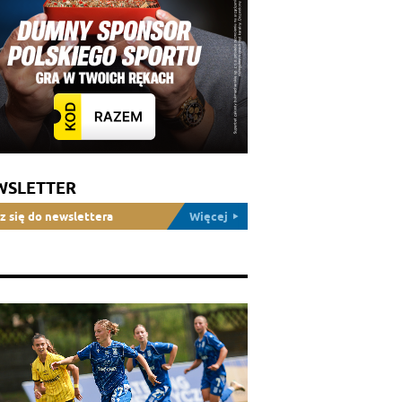
WSLETTER
z się do newslettera
Więcej