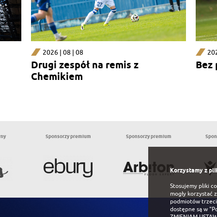
2026 | 08 | 08
202
Drugi zespół na remis z
Bez
Chemikiem
wny
Sponsorzy premium
Sponsorzy premium
Spon
Korzystamy z pli
Stosujemy pliki c
mogły korzystać z
podmiotów trzeci
dostępne są w
"P