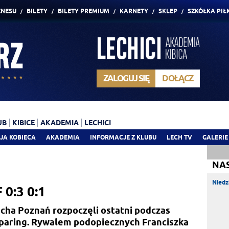
ZNESU
BILETY
BILETY PREMIUM
KARNETY
SKLEP
SZKÓŁKA PIŁ
ZALOGUJ SIĘ
DOŁĄCZ
UB
KIBICE
AKADEMIA
LECHICI
JA KOBIECA
AKADEMIA
INFORMACJE Z KLUBU
LECH TV
GALERIE
NA
Niedz
 0:3 0:1
Lecha Poznań rozpoczęli ostatni podczas
sparing. Rywalem podopiecznych Franciszka