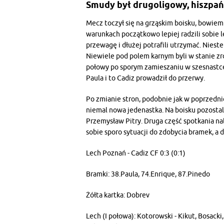
Smudy był drugoligowy, hiszpańs
Mecz toczył się na grząskim boisku, bowiem 
warunkach początkowo lepiej radzili sobie 
przewagę i dłużej potrafili utrzymać. Niest
Niewiele pod polem karnym byli w stanie z
połowy po sporym zamieszaniu w szesnastce
Paula i to Cadiz prowadził do przerwy.
Po zmianie stron, podobnie jak w poprzednic
niemal nowa jedenastka. Na boisku pozostal
Przemysław Pitry. Druga część spotkania na
sobie sporo sytuacji do zdobycia bramek, a 
Lech Poznań - Cadiz CF 0:3 (0:1)
Bramki: 38.Paula, 74.Enrique, 87.Pinedo
Żółta kartka: Dobrev
Lech (I połowa): Kotorowski - Kikut, Bosacki, 