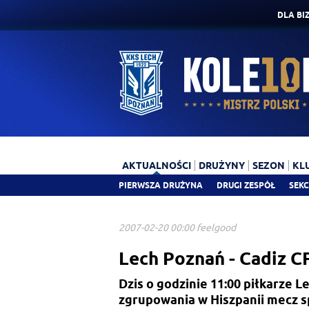
DLA BI
AKTUALNOŚCI
DRUŻYNY
SEZON
KL
PIERWSZA DRUŻYNA
DRUGI ZESPÓŁ
SEKC
2007-02-20 00:00 feelgood
Lech Poznań - Cadiz CF
Dzis o godzinie 11:00 piłkarze 
zgrupowania w Hiszpanii mecz 