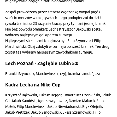
międzyczasie Zagłębie trafiło do własnej bramki.
Zespół prowadzony przez trenera Wędzonkę wygrał pięć z
sześciu meczów w rozgrywkach. Jego podopieczni do siatki
rywala trafiali aż 23 razy, nie tracąc przy tym ani jednej bramki.
Nie bez powodu bramkarz Lecha Krzysztof Bąkowski został
wybrany najlepszym golkiperem turnieju.
Najlepszymi strzelcami Kolejorza byli Filip Szymczak i Filip
Marchwiński. Obaj zdobyli w turnieju po sześć bramek. Ten drugi
został też wybrany najlepszym zawodnikiem turnieju.
Lech Poznań - Zagłębie Lubin 5:0
Bramki: Szymczak, Marchwiński (trzy), bramka samobójcza
Kadra Lecha na Nike Cup
Krzysztof Bąkowski, Łukasz Bejger, Tymoteusz Czerwiński, Jakub
Gil, Jakub Kamiński, Igor Ławrynowicz, Damian Makuch, Filip
Małek, Filip Marchwiński, Jakub Niewiadomski, Eryk Olejnik,
Jakub Pietrzak, Jakub Sangowski, Łukasz Szramowski, Filip