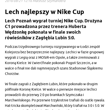
2016-08-21 12:16 Mateusz Szymandera
Lech najlepszy w Nike Cup
Lech Poznań wygrał turniej Nike Cup. Drużyna
C1 prowadzona przez trenera Huberta
Wędzonkę pokonała w finale swoich
rówieśników z Zagłębia Lubin 5:0.
Podczas trzydniowego turnieju rozgrywanego w Łodzi zespół
Kolejorza bez bezsprzecznie najlepszy. Lechici w fazie grupowej
wygrali z Legią oraz z MOSiR-em Opole, a także zremisowali z
Koroną Kielce. W ćwierćfinale pokonali Pogoń Szczecin, a w
walce o finał nie dali najmniejszych szans Stadionowi Śląskiemu
Chorzów.
W finale zagrali z Zagłębiem Lubin, które pokonało w drugim
półfinale Koronę Kielce. W walce o pierwsze miejsce lechici
prowadzili do przerwy 2:0 po bramkach Szymczaka i
Marchwińskiego. Po przerwie trzykrotnie trafiali do siatki rywala.
Hat-tricka skompletował Marchwiński, który trafiał na 3:0 i 5:0. W