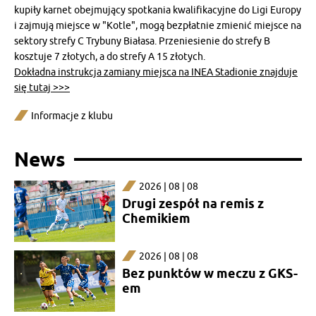
kupiły karnet obejmujący spotkania kwalifikacyjne do Ligi Europy
i zajmują miejsce w "Kotle", mogą bezpłatnie zmienić miejsce na
sektory strefy C Trybuny Białasa. Przeniesienie do strefy B
kosztuje 7 złotych, a do strefy A 15 złotych.
Dokładna instrukcja zamiany miejsca na INEA Stadionie znajduje
się tutaj >>>
Informacje z klubu
News
2026 | 08 | 08
Drugi zespół na remis z
Chemikiem
2026 | 08 | 08
Bez punktów w meczu z GKS-
em