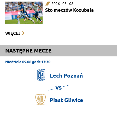
2026 | 08 | 08
Sto meczów Kozubala
WIĘCEJ
NASTĘPNE MECZE
Niedziela 09.08 godz.17:30
Lech
Poznań
vs
Piast
Gliwice