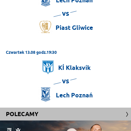
Lech
Poznań
vs
Piast
Gliwice
Czwartek 13.08 godz.19:30
KÍ
Klaksvík
vs
Lech
Poznań
POLECAMY