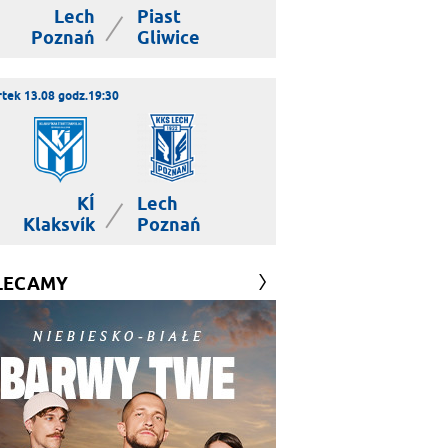
Lech
Piast
|
Poznań
Gliwice
tek 13.08 godz.19:30
KÍ
Lech
|
Klaksvík
Poznań
LECAMY