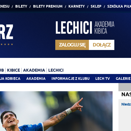
ZNESU
BILETY
BILETY PREMIUM
KARNETY
SKLEP
SZKÓŁKA PIŁ
ZALOGUJ SIĘ
DOŁĄCZ
UB
KIBICE
AKADEMIA
LECHICI
JA KOBIECA
AKADEMIA
INFORMACJE Z KLUBU
LECH TV
GALERIE
NA
Niedz