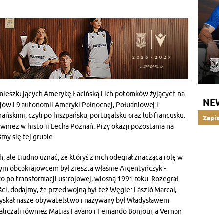
amieszkujących Amerykę Łacińską i ich potomków żyjących na
NE
ajów i 9 autonomii Ameryki Północnej, Południowej i
ńskimi, czyli po hiszpańsku, portugalsku oraz lub francusku.
Zapis
wnież w historii Lecha Poznań. Przy okazji pozostania na
śmy się tej grupie.
 ale trudno uznać, że któryś z nich odegrał znaczącą rolę w
ym obcokrajowcem był zresztą właśnie Argentyńczyk -
o po transformacji ustrojowej, wiosną 1991 roku. Rozegrał
ości, dodajmy, że przed wojną był też Węgier László Marcai,
uzyskał nasze obywatelstwo i nazywany był Władysławem
iczali również Matias Favano i Fernando Bonjour, a Vernon