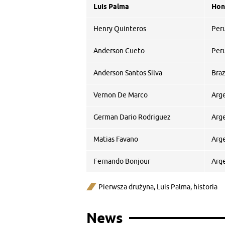
Luis Palma
Hon
Henry Quinteros
Per
Anderson Cueto
Per
Anderson Santos Silva
Braz
Vernon De Marco
Arg
German Dario Rodriguez
Arg
Matias Favano
Arg
Fernando Bonjour
Arg
Pierwsza drużyna
,
Luis Palma
,
historia
News