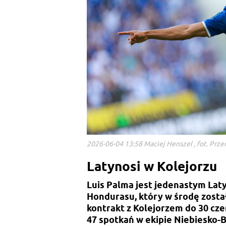
2026-06-04 13:58 Maciej Henszel , fot. Prz
Latynosi w Kolejorzu
Luis Palma jest jedenastym La
Hondurasu, który w środę został
kontrakt z Kolejorzem do 30 cze
47 spotkań w ekipie Niebiesko-Bi