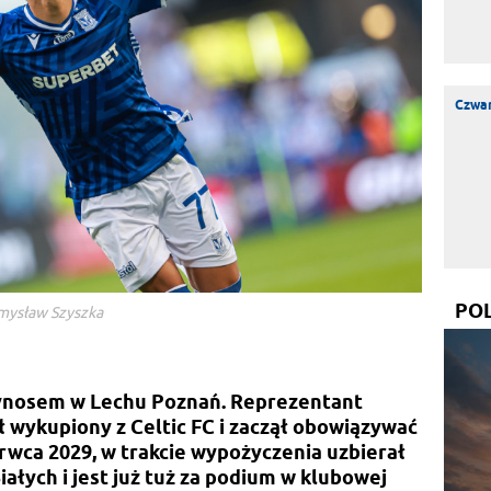
Czwar
PO
emysław Szyszka
tynosem w Lechu Poznań. Reprezentant
 wykupiony z Celtic FC i zaczął obowiązywać
rwca 2029, w trakcie wypożyczenia uzbierał
ałych i jest już tuż za podium w klubowej