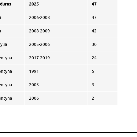
duras
2025
47
u
2006-2008
47
u
2008-2009
42
ylia
2005-2006
30
entyna
2017-2019
24
entyna
1991
5
entyna
2005
3
entyna
2006
2