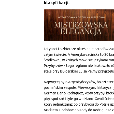
klasyfikacji.
Latynosi to zbiorcze określenie narodów z
całym świecie. A Ameryka Łacińska to 20 kr
Środkowej, w których mówi się językami roma
Przybyszów z tego regionu nie brakowało ró
stałe przy Bułgarskiej Luisa Palmy przyjrzeli
Najwięcej było Argentyńczyków, bo czterech,
poznańskim zespole. Pierwszym, historyczn
German Dario Rodriguez, który przybył krótk
pięć spotkań i tyle go widziano. Gwoli ścisł
który jednak zaraz po przybyciu do Polski 
Markiem. Podobne epizody do Rodrigueza zal