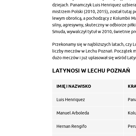
dziejach. Panamczyk Luis Henriquez uzbierał
mistrzem Polski (2010, 2015), został tutaj p
lewym obrońcą, a pochodzący z Kolumbii Ma
silny, agresywny, skuteczny w odbiorze piłk
Smuda, wywalczył tytuł w 2010, świetnie pr
Przekonamy się w najbliższych latach, czy 
liczby meczów w Lechu Poznań. Początek ma
dużo meczów i już uplasował się wśród Lat
LATYNOSI W LECHU POZNAŃ
IMIĘ I NAZWISKO
KRA
Luis Henriquez
Pan
Manuel Arboleda
Kol
Hernan Rengifo
Per