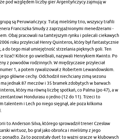
 że pod względem liczby gier Argentyńczycy zajmują w
rupą są Peruwiańczycy. Tutaj mieliśmy trio, wszyscy trafili
renera Franciszka Smudy z zaprzyjaźnionymi menedżerami -
m. Obaj pracowali na tamtejszym rynku i polecali ciekawych
 2006 roku przyleciał Henry Quinteros, który był fantastycznie
 a do tego miał umiejętność strzelania pięknych goli. Ten
 lizać! Kibice go uwielbiali, nazywali Henrykiem Kwinto. Po
yzny z powodów rodzinnych. W międzyczasie przyleciał
em numer 1, a potem rywalizował z Robertem Lewandowskim.
to jego główne cechy. Odchodził niechciany zimą sezonu
ma jednak 87 meczów i 35 bramek zdobytych w barwach
interos, który ma równą liczbę spotkań, co Palma (po 47), a w
zentantowi Hondurasu o jedno (12 do 11). Trzeci to
m talentem i Lech po niego sięgnął, ale poza kilkoma
.
orii to Anderson Silva, którego sprowadził trener Czesław
arski wirtuoz, bo grał jako obrońca i mieliśmy z jego
ic ponadto. Za to pozostały duet to ważni gracze w klubowych