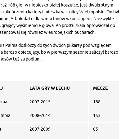
 aż 188 gier w niebiesko-białej koszulce, jest dwukrotnym
o zakończeniu kariery i mieszka w stolicy Wielkopolski. On był
nuel Arboleda to dla wielu fanów wzór stopera. Niezwykle
i, grający wyśmienicie głową. Po prostu skała. Sprowadzał go
ezentował się również w europejskich pucharach.
Luis Palma doskoczy do tych dwóch piłkarzy pod względem
 bardzo obiecujący, bo w pierwszym sezonie zaliczył bardzo
ynosów tuż za podium.
J
LATA GRY W LECHU
MECZE
ama
2007-2015
188
umbia
2008-2014
153
u
2007-2009
85