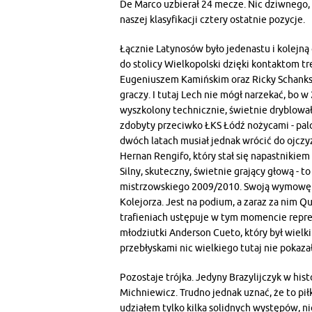
De Marco uzbierał 24 mecze. Nic dziwnego,
naszej klasyfikacji cztery ostatnie pozycje.
Łącznie Latynosów było jedenastu i kolejną g
do stolicy Wielkopolski dzięki kontaktom t
Eugeniuszem Kamińskim oraz Ricky Schankse
graczy. I tutaj Lech nie mógł narzekać, bo w
wyszkolony technicznie, świetnie dryblował,
zdobyty przeciwko ŁKS Łódź nożycami - palce
dwóch latach musiał jednak wrócić do ojcz
Hernan Rengifo, który stał się napastniki
Silny, skuteczny, świetnie grający głową - 
mistrzowskiego 2009/2010. Swoją wymowę 
Kolejorza. Jest na podium, a zaraz za nim Qu
trafieniach ustępuje w tym momencie repre
młodziutki Anderson Cueto, który był wielki
przebłyskami nic wielkiego tutaj nie pokazał
Pozostaje trójka. Jedyny Brazylijczyk w hist
Michniewicz. Trudno jednak uznać, że to piłk
udziałem tylko kilka solidnych występów, n