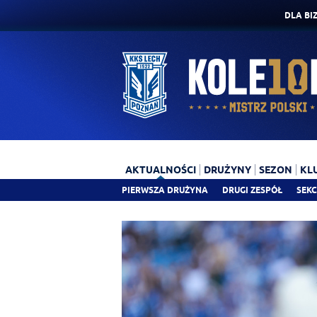
DLA BI
AKTUALNOŚCI
DRUŻYNY
SEZON
KL
PIERWSZA DRUŻYNA
DRUGI ZESPÓŁ
SEKC