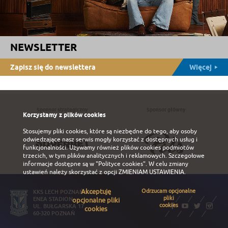
NEWSLETTER
Zapisz się do newslettera
Więcej
Sponsor strategiczny
Sponsor główny
Korzystamy z plików cookies
Stosujemy pliki cookies, które są niezbędne do tego, aby osoby
odwiedzające nasz serwis mogły korzystać z dostępnych usług i
funkcjonalności. Używamy również plików cookies podmiotów
trzecich, w tym plików analitycznych i reklamowych. Szczegołowe
informacje dostępne są w
"Polityce cookies"
. W celu zmiany
ustawień należy skorzystać z opcji
ZMIENIAM USTAWIENIA
.
Akceptuję
Odrzucam opcjonalne
KKS LECH POZNAŃ S.A.
pliki
ENEA STADION
opcjonalne pliki
cookies
UL. BUŁGARSKA 17
cookies
60-320 POZNAŃ