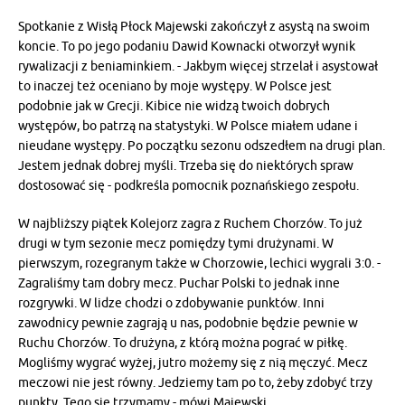
Spotkanie z Wisłą Płock Majewski zakończył z asystą na swoim
koncie. To po jego podaniu Dawid Kownacki otworzył wynik
rywalizacji z beniaminkiem. - Jakbym więcej strzelał i asystował
to inaczej też oceniano by moje występy. W Polsce jest
podobnie jak w Grecji. Kibice nie widzą twoich dobrych
występów, bo patrzą na statystyki. W Polsce miałem udane i
nieudane występy. Po początku sezonu odszedłem na drugi plan.
Jestem jednak dobrej myśli. Trzeba się do niektórych spraw
dostosować się - podkreśla pomocnik poznańskiego zespołu.
W najbliższy piątek Kolejorz zagra z Ruchem Chorzów. To już
drugi w tym sezonie mecz pomiędzy tymi drużynami. W
pierwszym, rozegranym także w Chorzowie, lechici wygrali 3:0. -
Zagraliśmy tam dobry mecz. Puchar Polski to jednak inne
rozgrywki. W lidze chodzi o zdobywanie punktów. Inni
zawodnicy pewnie zagrają u nas, podobnie będzie pewnie w
Ruchu Chorzów. To drużyna, z którą można pograć w piłkę.
Mogliśmy wygrać wyżej, jutro możemy się z nią męczyć. Mecz
meczowi nie jest równy. Jedziemy tam po to, żeby zdobyć trzy
punkty. Tego się trzymamy - mówi Majewski.