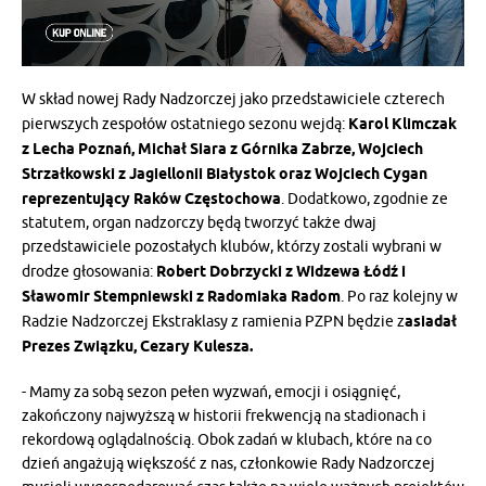
W skład nowej Rady Nadzorczej jako przedstawiciele czterech
pierwszych zespołów ostatniego sezonu wejdą:
Karol Klimczak
z Lecha Poznań, Michał Siara z Górnika Zabrze, Wojciech
Strzałkowski z Jagiellonii Białystok oraz Wojciech Cygan
reprezentujący Raków Częstochowa
. Dodatkowo, zgodnie ze
statutem, organ nadzorczy będą tworzyć także dwaj
przedstawiciele pozostałych klubów, którzy zostali wybrani w
drodze głosowania:
Robert Dobrzycki z Widzewa Łódź i
Sławomir Stempniewski z Radomiaka Radom
. Po raz kolejny w
Radzie Nadzorczej Ekstraklasy z ramienia PZPN będzie z
asiadał
Prezes Związku, Cezary Kulesza.
- Mamy za sobą sezon pełen wyzwań, emocji i osiągnięć,
zakończony najwyższą w historii frekwencją na stadionach i
rekordową oglądalnością. Obok zadań w klubach, które na co
dzień angażują większość z nas, członkowie Rady Nadzorczej