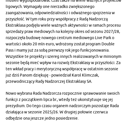
musieli wygospodarować czas także na wiele ważnych projektów
ligowych. Wymagały one nierzadko zwiększonego
zaangażowania, odpowiedzialności i odważnego spojrzenia w
przyszłość. W tym roku przy współpracy z Radą Nadzorczą
Ekstraklasa podjęła wiele ważnych aktywności w ramach procesu
sprzedaży praw mediowych na kolejny okres od sezonu 2027/28,
rozpoczęła budowę nowego centrum mediowego Live Park o
wartości około 20 mln euro, wdrożony został program Double
Pass i mamy już za sobą pierwszy rok jego funkcjonowania.
Wszystkie te projekty i szereg innych realizowanych w minionym
sezonie będą mieć wpływ na rozwój Ekstraklasy w przyszłości. Za
ten wkład pracy i merytoryczną współpracę w ostatnim sezonie
już dziś Panom dziękuję - powiedział Karol Klimczak,
przewodniczący Rady Nadzorczej Ekstraklasy SA.
Nowo wybrana Rada Nadzorcza rozpocznie sprawowanie swoich
funkcji z początkiem lipca br., wtedy też ukonstytuuje się jej
prezydium. Do tego czasu organem nadzorczym pozostaje Rada
działająca w sezonie 2025/26. W drugiej połowie czerwca
odbędzie ona jeszcze jedno posiedzenie.