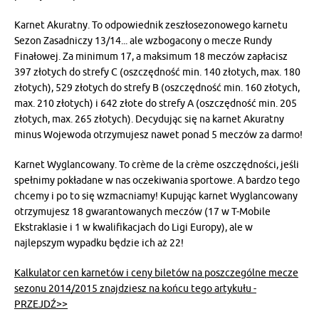
Karnet Akuratny. To odpowiednik zeszłosezonowego karnetu
Sezon Zasadniczy 13/14... ale wzbogacony o mecze Rundy
Finałowej. Za minimum 17, a maksimum 18 meczów zapłacisz
397 złotych do strefy C (oszczędność min. 140 złotych, max. 180
złotych), 529 złotych do strefy B (oszczędność min. 160 złotych,
max. 210 złotych) i 642 złote do strefy A (oszczędność min. 205
złotych, max. 265 złotych). Decydując się na karnet Akuratny
minus Wojewoda otrzymujesz nawet ponad 5 meczów za darmo!
Karnet Wyglancowany. To crème de la crème oszczędności, jeśli
spełnimy pokładane w nas oczekiwania sportowe. A bardzo tego
chcemy i po to się wzmacniamy! Kupując karnet Wyglancowany
otrzymujesz 18 gwarantowanych meczów (17 w T-Mobile
Ekstraklasie i 1 w kwalifikacjach do Ligi Europy), ale w
najlepszym wypadku będzie ich aż 22!
Kalkulator cen karnetów i ceny biletów na poszczególne mecze
sezonu 2014/2015 znajdziesz na końcu tego artykułu -
PRZEJDŹ>>