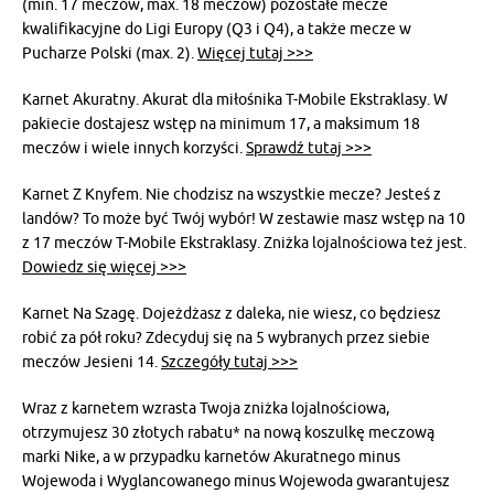
(min. 17 meczów, max. 18 meczów) pozostałe mecze
kwalifikacyjne do Ligi Europy (Q3 i Q4), a także mecze w
Pucharze Polski (max. 2).
Więcej tutaj >>>
Karnet Akuratny. Akurat dla miłośnika T-Mobile Ekstraklasy. W
pakiecie dostajesz wstęp na minimum 17, a maksimum 18
meczów i wiele innych korzyści.
Sprawdź tutaj >>>
Karnet Z Knyfem. Nie chodzisz na wszystkie mecze? Jesteś z
landów? To może być Twój wybór! W zestawie masz wstęp na 10
z 17 meczów T-Mobile Ekstraklasy. Zniżka lojalnościowa też jest.
Dowiedz się więcej >>>
Karnet Na Szagę. Dojeżdżasz z daleka, nie wiesz, co będziesz
robić za pół roku? Zdecyduj się na 5 wybranych przez siebie
meczów Jesieni 14.
Szczegóły tutaj >>>
Wraz z karnetem wzrasta Twoja zniżka lojalnościowa,
otrzymujesz 30 złotych rabatu* na nową koszulkę meczową
marki Nike, a w przypadku karnetów Akuratnego minus
Wojewoda i Wyglancowanego minus Wojewoda gwarantujesz