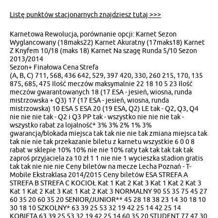
Listę punktów stacjonarnych znajdziesz tutaj >>>
Karnetowa Rewolucja, porównanie opcji: Karnet Sezon
Wyglancowany (18maks22) Karnet Akuratny (17maks18) Karnet
Z Knyfem 10/18 (maks 18) Karnet Na szagę Runda 5/10 Sezon
2013/2014
Sezon+ Finałowa Cena Strefa
(A, B, C) 711, 568, 436 642, 529, 397 420, 330, 260 215, 170, 135
875, 685, 475 Ilość meczów maksymalnie 22 18 10 5 23 Ilość
meczów gwarantowanych 18 (17 ESA - jesień, wiosna, runda
mistrzowska + Q3) 17 (17 ESA - jesień, wiosna, runda
mistrzowska) 10 ESA 5 ESA 20 (19 ESA, Q2) LE tak - Q2, Q3, Q4
nie nie nie tak - Q2 i Q3 PP tak - wszystko nie nie nie tak -
wszystko rabat za lojalność* 3% 3% 2% 1% 3%
gwarancja/blokada miejsca tak tak nie nie tak zmiana miejsca tak
tak nie nie tak przekazanie biletu z karnetu wszystkie 6 0 0 8
rabat w sklepie 10% 10% nie nie 10% raty tak tak tak tak tak
zaproś przyjaciela za 10 zł 1 1 nie nie 1 wycieszka stadion gratis
tak tak nie nie nie Ceny biletów na mecze Lecha Poznań - T-
Mobile Ekstraklasa 2014/2015 Ceny biletów ESA STREFA A
STREFA B STREFA C KOCIOŁ Kat 1 Kat 2 Kat 3 Kat 1 Kat 2 Kat 3
Kat 1 Kat 2 Kat 3 Kat 1 Kat 2 Kat 3 NORMALNY 90 55 35 75 45 27
60 35 20 60 35 20 SENIOR/JUNIOR** 45 28 18 38 23 14 30 18 10
30 18 10 SZKOLNY* 63 39 25 53 32 19 42 25 14 42 25 14
KOBIETA 63 39 25 53 32 19 42 25 14 60 35 20 STUDENT 77 47 30