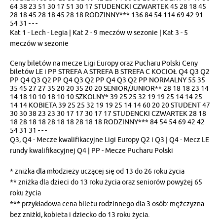
64 38 23 51 30 17 51 30 17 STUDENCKI CZWARTEK 45 28 18 45
28 18 45 28 18 45 28 18 RODZINNY*** 136 84 54 114 69 42 91
54 31 - - -
Kat 1 - Lech - Legia | Kat 2 - 9 meczów w sezonie | Kat 3 - 5
meczów w sezonie
Ceny biletów na mecze Ligi Europy oraz Pucharu Polski Ceny
biletów LE i PP STREFA A STREFA B STREFA C KOCIOŁ Q4 Q3 Q2
PP Q4 Q3 Q2 PP Q4 Q3 Q2 PP Q4 Q3 Q2 PP NORMALNY 55 35
35 45 27 27 35 20 20 35 20 20 SENIOR/JUNIOR** 28 18 18 23 14
14 18 10 10 18 10 10 SZKOLNY* 39 25 25 32 19 19 25 14 14 25
14 14 KOBIETA 39 25 25 32 19 19 25 14 14 60 20 20 STUDENT 47
30 30 38 23 23 30 17 17 30 17 17 STUDENCKI CZWARTEK 28 18
18 28 18 18 28 18 18 28 18 18 RODZINNY*** 84 54 54 69 42 42
54 31 31 - - -
Q3, Q4 - Mecze kwalifikacyjne Ligi Europy Q2 i Q3 | Q4 - Mecz LE
rundy kwalifikacyjnej Q4 | PP - Mecze Pucharu Polski
* zniżka dla młodzieży uczącej się od 13 do 26 roku życia
** zniżka dla dzieci do 13 roku życia oraz seniorów powyżej 65
roku życia
*** przykładowa cena biletu rodzinnego dla 3 osób: mężczyzna
bez zniżki, kobieta i dziecko do 13 roku życia.