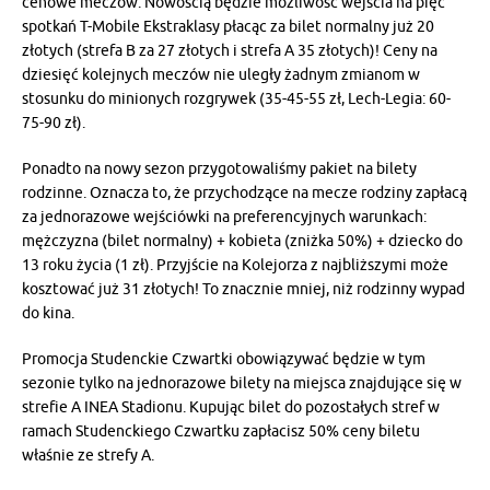
cenowe meczów. Nowością będzie możliwość wejścia na pięć
spotkań T-Mobile Ekstraklasy płacąc za bilet normalny już 20
złotych (strefa B za 27 złotych i strefa A 35 złotych)! Ceny na
dziesięć kolejnych meczów nie uległy żadnym zmianom w
stosunku do minionych rozgrywek (35-45-55 zł, Lech-Legia: 60-
75-90 zł).
Ponadto na nowy sezon przygotowaliśmy pakiet na bilety
rodzinne. Oznacza to, że przychodzące na mecze rodziny zapłacą
za jednorazowe wejściówki na preferencyjnych warunkach:
mężczyzna (bilet normalny) + kobieta (zniżka 50%) + dziecko do
13 roku życia (1 zł). Przyjście na Kolejorza z najbliższymi może
kosztować już 31 złotych! To znacznie mniej, niż rodzinny wypad
do kina.
Promocja Studenckie Czwartki obowiązywać będzie w tym
sezonie tylko na jednorazowe bilety na miejsca znajdujące się w
strefie A INEA Stadionu. Kupując bilet do pozostałych stref w
ramach Studenckiego Czwartku zapłacisz 50% ceny biletu
właśnie ze strefy A.