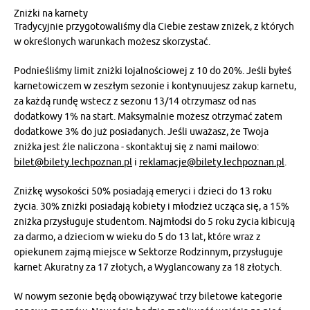
Zniżki na karnety
Tradycyjnie przygotowaliśmy dla Ciebie zestaw zniżek, z których
w określonych warunkach możesz skorzystać.
Podnieśliśmy limit zniżki lojalnościowej z 10 do 20%. Jeśli byłeś
karnetowiczem w zeszłym sezonie i kontynuujesz zakup karnetu,
za każdą rundę wstecz z sezonu 13/14 otrzymasz od nas
dodatkowy 1% na start. Maksymalnie możesz otrzymać zatem
dodatkowe 3% do już posiadanych. Jeśli uważasz, że Twoja
zniżka jest źle naliczona - skontaktuj się z nami mailowo:
bilet@bilety.lechpoznan.pl
i
reklamacje@bilety.lechpoznan.pl
.
Zniżkę wysokości 50% posiadają emeryci i dzieci do 13 roku
życia. 30% zniżki posiadają kobiety i młodzież ucząca się, a 15%
zniżka przysługuje studentom. Najmłodsi do 5 roku życia kibicują
za darmo, a dzieciom w wieku do 5 do 13 lat, które wraz z
opiekunem zajmą miejsce w Sektorze Rodzinnym, przysługuje
karnet Akuratny za 17 złotych, a Wyglancowany za 18 złotych.
W nowym sezonie będą obowiązywać trzy biletowe kategorie