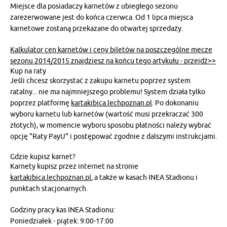
Miejsce dla posiadaczy karnetów z ubiegłego sezonu
zarezerwowane jest do końca czerwca. Od 1 lipca miejsca
karnetowe zostaną przekazane do otwartej sprzedaży.
Kalkulator cen karnetów i ceny biletów na poszczególne mecze
sezonu 2014/2015 znajdziesz na końcu tego artykułu - przejdź>>
Kup na raty
Jeśli chcesz skorzystać z zakupu karnetu poprzez system
ratalny... nie ma najmniejszego problemu! System działa tylko
poprzez platformę
kartakibica.lechpoznan.pl
. Po dokonaniu
wyboru karnetu lub karnetów (wartość musi przekraczać 300
złotych), w momencie wyboru sposobu płatności należy wybrać
opcję "Raty PayU" i postępować zgodnie z dalszymi instrukcjami.
Gdzie kupisz karnet?
Karnety kupisz przez internet na stronie
kartakibica.lechpoznan.pl
, a także w kasach INEA Stadionu i
punktach stacjonarnych.
Godziny pracy kas INEA Stadionu:
Poniedziałek - piątek: 9:00-17:00