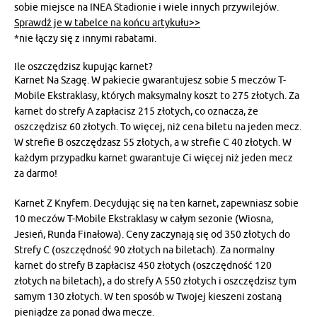
sobie miejsce na INEA Stadionie i wiele innych przywilejów.
Sprawdź je w tabelce na końcu artykułu>>
*nie łączy się z innymi rabatami.
Ile oszczędzisz kupując karnet?
Karnet Na Szagę. W pakiecie gwarantujesz sobie 5 meczów T-
Mobile Ekstraklasy, których maksymalny koszt to 275 złotych. Za
karnet do strefy A zapłacisz 215 złotych, co oznacza, że
oszczędzisz 60 złotych. To więcej, niż cena biletu na jeden mecz.
W strefie B oszczędzasz 55 złotych, a w strefie C 40 złotych. W
każdym przypadku karnet gwarantuje Ci więcej niż jeden mecz
za darmo!
Karnet Z Knyfem. Decydując się na ten karnet, zapewniasz sobie
10 meczów T-Mobile Ekstraklasy w całym sezonie (Wiosna,
Jesień, Runda Finałowa). Ceny zaczynają się od 350 złotych do
Strefy C (oszczędność 90 złotych na biletach). Za normalny
karnet do strefy B zapłacisz 450 złotych (oszczędność 120
złotych na biletach), a do strefy A 550 złotych i oszczędzisz tym
samym 130 złotych. W ten sposób w Twojej kieszeni zostaną
pieniądze za ponad dwa mecze.