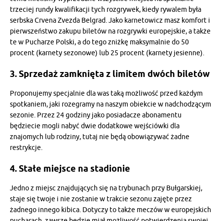
trzeciej rundy kwalifikacji tych rozgrywek, kiedy rywalem była
serbska Crvena Zvezda Belgrad. Jako karnetowicz masz komfort i
pierwszeństwo zakupu biletów na rozgrywki europejskie, a także
te w Pucharze Polski, a do tego zniżkę maksymalnie do 50
procent (karnety sezonowe) lub 25 procent (karnety jesienne).
3. Sprzedaż zamknięta z limitem dwóch biletów
Proponujemy specjalnie dla was taką możliwość przed każdym
spotkaniem, jaki rozegramy na naszym obiekcie w nadchodzącym
sezonie. Przez 24 godziny jako posiadacze abonamentu
będziecie mogli nabyć dwie dodatkowe wejściówki dla
znajomych lub rodziny, tutaj nie będą obowiązywać żadne
restrykcje.
4. Stałe miejsce na stadionie
Jedno z miejsc znajdujących się na trybunach przy Bułgarskiej,
staje się twoje i nie zostanie w trakcie sezonu zajęte przez
żadnego innego kibica. Dotyczy to także meczów w europejskich
pucharach, zawsze będzie miał możliwość potwierdzenia swojej