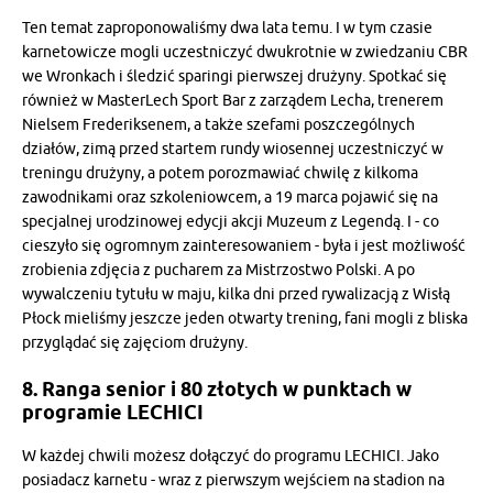
Ten temat zaproponowaliśmy dwa lata temu. I w tym czasie
karnetowicze mogli uczestniczyć dwukrotnie w zwiedzaniu CBR
we Wronkach i śledzić sparingi pierwszej drużyny. Spotkać się
również w MasterLech Sport Bar z zarządem Lecha, trenerem
Nielsem Frederiksenem, a także szefami poszczególnych
działów, zimą przed startem rundy wiosennej uczestniczyć w
treningu drużyny, a potem porozmawiać chwilę z kilkoma
zawodnikami oraz szkoleniowcem, a 19 marca pojawić się na
specjalnej urodzinowej edycji akcji Muzeum z Legendą. I - co
cieszyło się ogromnym zainteresowaniem - była i jest możliwość
zrobienia zdjęcia z pucharem za Mistrzostwo Polski. A po
wywalczeniu tytułu w maju, kilka dni przed rywalizacją z Wisłą
Płock mieliśmy jeszcze jeden otwarty trening, fani mogli z bliska
przyglądać się zajęciom drużyny.
8. Ranga senior i 80 złotych w punktach w
programie LECHICI
W każdej chwili możesz dołączyć do programu LECHICI. Jako
posiadacz karnetu - wraz z pierwszym wejściem na stadion na