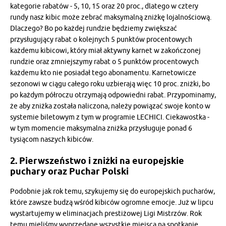
kategorie rabatów - 5, 10, 15 oraz 20 proc., dlatego w cztery
rundy nasz kibic może zebrać maksymalną zniżkę lojalnościową.
Dlaczego? Bo po każdej rundzie będziemy zwiększać
przysługujący rabat o kolejnych 5 punktów procentowych
każdemu kibicowi, który miał aktywny karnet w zakończonej
rundzie oraz zmniejszymy rabat o 5 punktów procentowych
każdemu kto nie posiadał tego abonamentu. Karnetowicze
sezonowi w ciągu całego roku uzbierają więc 10 proc. zniżki, bo
po każdym półroczu otrzymają odpowiedni rabat. Przypominamy,
że aby zniżka została naliczona, należy powiązać swoje konto w
systemie biletowym z tym w programie LECHICI. Ciekawostka -
w tym momencie maksymalna zniżka przysługuje ponad 6
tysiącom naszych kibiców.
2. Pierwszeństwo i zniżki na europejskie
puchary oraz Puchar Polski
Podobnie jak rok temu, szykujemy się do europejskich pucharów,
które zawsze budzą wśród kibiców ogromne emocje. Już w lipcu
wystartujemy w eliminacjach prestiżowej Ligi Mistrzów. Rok
temu mieliśmy wyprzedane wszystkie miejsca na spotkanie