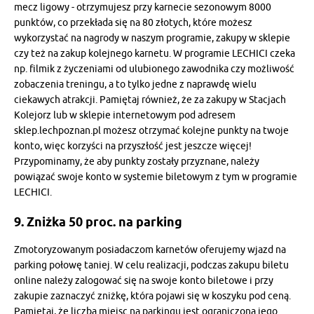
mecz ligowy - otrzymujesz przy karnecie sezonowym 8000
punktów, co przekłada się na 80 złotych, które możesz
wykorzystać na nagrody w naszym programie, zakupy w sklepie
czy też na zakup kolejnego karnetu. W programie LECHICI czeka
np. filmik z życzeniami od ulubionego zawodnika czy możliwość
zobaczenia treningu, a to tylko jedne z naprawdę wielu
ciekawych atrakcji. Pamiętaj również, że za zakupy w Stacjach
Kolejorz lub w sklepie internetowym pod adresem
sklep.lechpoznan.pl możesz otrzymać kolejne punkty na twoje
konto, więc korzyści na przyszłość jest jeszcze więcej!
Przypominamy, że aby punkty zostały przyznane, należy
powiązać swoje konto w systemie biletowym z tym w programie
LECHICI.
9. Zniżka 50 proc. na parking
Zmotoryzowanym posiadaczom karnetów oferujemy wjazd na
parking połowę taniej. W celu realizacji, podczas zakupu biletu
online należy zalogować się na swoje konto biletowe i przy
zakupie zaznaczyć zniżkę, która pojawi się w koszyku pod ceną.
Pamiętaj, że liczba miejsc na parkingu jest ograniczona jego