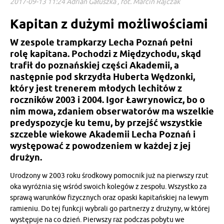
2017-09-13 11:24 Adrian Gałuszka , fot. Marcin Rajczak
Kapitan z dużymi możliwościami
W zespole trampkarzy Lecha Poznań pełni
rolę kapitana. Pochodzi z Międzychodu, skąd
trafił do poznańskiej części Akademii, a
następnie pod skrzydła Huberta Wędzonki,
który jest trenerem młodych lechitów z
roczników 2003 i 2004. Igor Ławrynowicz, bo o
nim mowa, zdaniem obserwatorów ma wszelkie
predyspozycje ku temu, by przejść wszystkie
szczeble wiekowe Akademii Lecha Poznań i
występować z powodzeniem w każdej z jej
drużyn.
Urodzony w 2003 roku środkowy pomocnik już na pierwszy rzut
oka wyróżnia się wśród swoich kolegów z zespołu. Wszystko za
sprawą warunków fizycznych oraz opaski kapitańskiej na lewym
ramieniu. Do tej funkcji wybrali go partnerzy z drużyny, w której
występuje na co dzień. Pierwszy raz podczas pobytu we