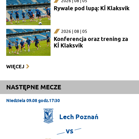
2026 | 08 | 05
Rywale pod lupą: KÍ Klaksvík
2026 | 08 | 05
Konferencja oraz trening za
KÍ Klaksvík
WIĘCEJ
NASTĘPNE MECZE
Niedziela 09.08 godz.17:30
Lech
Poznań
vs