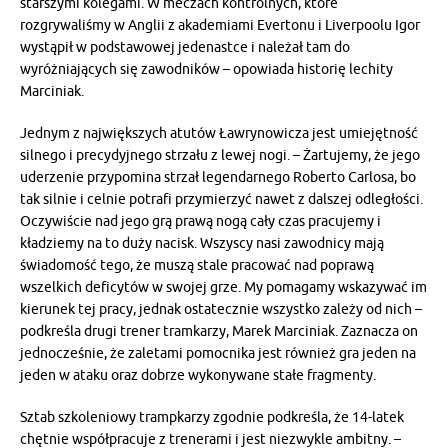
starszymi kolegami. W meczach kontrolnych, które
rozgrywaliśmy w Anglii z akademiami Evertonu i Liverpoolu Igor
wystąpił w podstawowej jedenastce i należał tam do
wyróżniających się zawodników – opowiada historię lechity
Marciniak.
Jednym z największych atutów Ławrynowicza jest umiejętność
silnego i precydyjnego strzału z lewej nogi. – Żartujemy, że jego
uderzenie przypomina strzał legendarnego Roberto Carlosa, bo
tak silnie i celnie potrafi przymierzyć nawet z dalszej odległości.
Oczywiście nad jego grą prawą nogą cały czas pracujemy i
kładziemy na to duży nacisk. Wszyscy nasi zawodnicy mają
świadomość tego, że muszą stale pracować nad poprawą
wszelkich deficytów w swojej grze. My pomagamy wskazywać im
kierunek tej pracy, jednak ostatecznie wszystko zależy od nich –
podkreśla drugi trener tramkarzy, Marek Marciniak. Zaznacza on
jednocześnie, że zaletami pomocnika jest również gra jeden na
jeden w ataku oraz dobrze wykonywane stałe fragmenty.
Sztab szkoleniowy trampkarzy zgodnie podkreśla, że 14-latek
chętnie współpracuje z trenerami i jest niezwykle ambitny. –