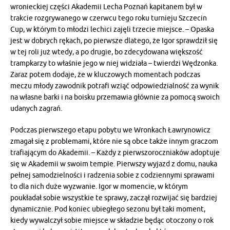
wronieckiej części Akademii Lecha Poznań kapitanem był w
trakcie rozgrywanego w czerwcu tego roku turnieju Szczecin
Cup, w którym to młodzi lechici zajęli trzecie miejsce. – Opaska
jest w dobrych rękach, po pierwsze dlatego, że Igor sprawdził się
w tej roli już wtedy, a po drugie, bo zdecydowana większość
trampkarzy to właśnie jego w niej widziała – twierdzi Wędzonka.
Zaraz potem dodaje, że w kluczowych momentach podczas
meczu młody zawodnik potrafi wziąć odpowiedzialność za wynik
na własne barki i na boisku przemawia głównie za pomocą swoich
udanych zagrań.
Podczas pierwszego etapu pobytu we Wronkach Ławrynowicz
zmagał się z problemami, które nie są obce także innym graczom
trafiającym do Akademii. – Każdy z pierwszoroczniaków adoptuje
się w Akademii w swoim tempie. Pierwszy wyjazd z domu, nauka
pełnej samodzielności i radzenia sobie z codziennymi sprawami
to dla nich duże wyzwanie. Igor w momencie, w którym
poukładał sobie wszystkie te sprawy, zaczął rozwijać się bardziej
dynamicznie. Pod koniec ubiegłego sezonu był taki moment,
kiedy wywalczył sobie miejsce w składzie będąc otoczony o rok