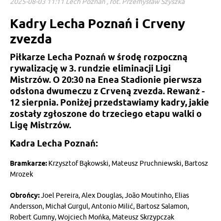
2025-08-03 11:11 Lech Poznań , fot. Przemysław Szyszka
Kadry Lecha Poznań i Crveny
zvezda
Piłkarze Lecha Poznań w środę rozpoczną
rywalizację w 3. rundzie eliminacji Ligi
Mistrzów. O 20:30 na Enea Stadionie pierwsza
odsłona dwumeczu z Crveną zvezda. Rewanż -
12 sierpnia. Poniżej przedstawiamy kadry, jakie
zostały zgłoszone do trzeciego etapu walki o
Ligę Mistrzów.
Kadra Lecha Poznań:
Bramkarze:
Krzysztof Bąkowski, Mateusz Pruchniewski, Bartosz
Mrozek
Obrońcy:
Joel Pereira, Alex Douglas, João Moutinho, Elias
Andersson, Michał Gurgul, Antonio Milić, Bartosz Salamon,
Robert Gumny, Wojciech Mońka, Mateusz Skrzypczak