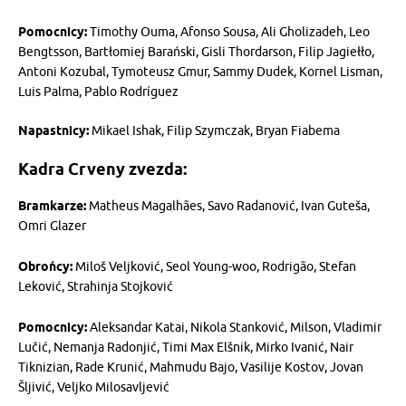
Pomocnicy:
Timothy Ouma, Afonso Sousa, Ali Gholizadeh, Leo
Bengtsson, Bartłomiej Barański, Gisli Thordarson, Filip Jagiełło,
Antoni Kozubal, Tymoteusz Gmur, Sammy Dudek, Kornel Lisman,
Luis Palma, Pablo Rodríguez
Napastnicy:
Mikael Ishak, Filip Szymczak, Bryan Fiabema
Kadra Crveny zvezda:
Bramkarze:
Matheus Magalhães, Savo Radanović, Ivan Guteša,
Omri Glazer
Obrońcy:
Miloš Veljković, Seol Young-woo, Rodrigão, Stefan
Leković, Strahinja Stojković
Pomocnicy:
Aleksandar Katai, Nikola Stanković, Milson, Vladimir
Lučić, Nemanja Radonjić, Timi Max Elšnik, Mirko Ivanić, Nair
Tiknizian, Rade Krunić, Mahmudu Bajo, Vasilije Kostov, Jovan
Šljivić, Veljko Milosavljević