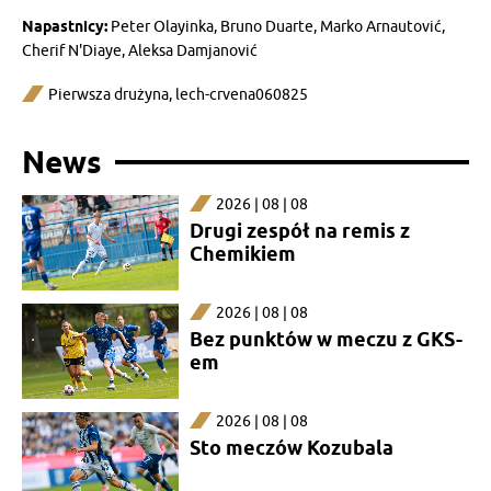
Napastnicy:
Peter Olayinka, Bruno Duarte, Marko Arnautović,
Cherif N'Diaye, Aleksa Damjanović
Pierwsza drużyna
,
lech-crvena060825
News
2026 | 08 | 08
Drugi zespół na remis z
Chemikiem
2026 | 08 | 08
Bez punktów w meczu z GKS-
em
2026 | 08 | 08
Sto meczów Kozubala