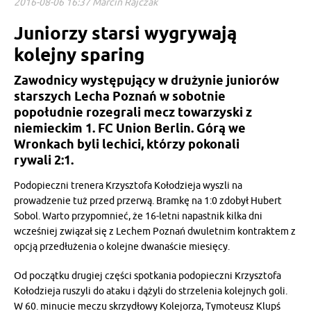
2016-08-06 16:37 Marcin Rajczak
Juniorzy starsi wygrywają
kolejny sparing
Zawodnicy występujący w drużynie juniorów
starszych Lecha Poznań w sobotnie
popołudnie rozegrali mecz towarzyski z
niemieckim 1. FC Union Berlin. Górą we
Wronkach byli lechici, którzy pokonali
rywali 2:1.
Podopieczni trenera Krzysztofa Kołodzieja wyszli na
prowadzenie tuż przed przerwą. Bramkę na 1:0 zdobył Hubert
Sobol. Warto przypomnieć, że 16-letni napastnik kilka dni
wcześniej związał się z Lechem Poznań dwuletnim kontraktem z
opcją przedłużenia o kolejne dwanaście miesięcy.
Od początku drugiej części spotkania podopieczni Krzysztofa
Kołodzieja ruszyli do ataku i dążyli do strzelenia kolejnych goli.
W 60. minucie meczu skrzydłowy Kolejorza, Tymoteusz Klupś