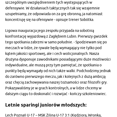
szczególnym uwzględnieniem tych występujących w
defensywie. W działaniach taktycznych tak się wzajemnie
uzupełniamy, że odpowiada on za grę obronną, ja natomiast
koncentruję się na ofensywie - opisuje trener Sobótka.
Ligowa inauguracja jego zespołu przypada na sobotnią
konfrontację wyjazdową z Zagłębiem Lubin. Pierwszy gwizdek
tego spotkania zabrzmi w samo południe. - Spodziewam się po
meczach w lidze, że rywale będą wymagający nie tylko pod
kątem jakości sportowej, ale i cech wolicjonalnych. Nasza
drużyna dysponuje zawodnikami posiadającymi duże możliwości
indywidualne, ale muszą przy tym pamiętać, że spotkania o
punkty będą wymagały od nich także walki. Podchodzimy jednak
do zarówno pierwszego meczu, jak i kolejnych z dużą ambicją
oraz chęcią zachowywania naszej tożsamości oraz filozofii gry.
Pokazywaliśmy je w grach kontrolnych, a w lidze chcemy w
dalszym ciągu to doskonalić i rozwijać - kończy szkoleniowiec.
Letnie sparingi juniorów młodszych:
Lech Poznań U-17 – MSK Żilina U-17 3:1 (Kędziora, Wronka,