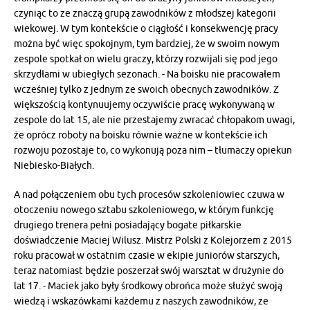
czyniąc to ze znaczą grupą zawodników z młodszej kategorii
wiekowej. W tym kontekście o ciągłość i konsekwencję pracy
można być więc spokojnym, tym bardziej, że w swoim nowym
zespole spotkał on wielu graczy, którzy rozwijali się pod jego
skrzydłami w ubiegłych sezonach. - Na boisku nie pracowałem
wcześniej tylko z jednym ze swoich obecnych zawodników. Z
większością kontynuujemy oczywiście pracę wykonywaną w
zespole do lat 15, ale nie przestajemy zwracać chłopakom uwagi,
że oprócz roboty na boisku równie ważne w kontekście ich
rozwoju pozostaje to, co wykonują poza nim – tłumaczy opiekun
Niebiesko-Białych.
A nad połączeniem obu tych procesów szkoleniowiec czuwa w
otoczeniu nowego sztabu szkoleniowego, w którym funkcję
drugiego trenera pełni posiadający bogate piłkarskie
doświadczenie Maciej Wilusz. Mistrz Polski z Kolejorzem z 2015
roku pracował w ostatnim czasie w ekipie juniorów starszych,
teraz natomiast będzie poszerzał swój warsztat w drużynie do
lat 17. - Maciek jako były środkowy obrońca może służyć swoją
wiedzą i wskazówkami każdemu z naszych zawodników, ze