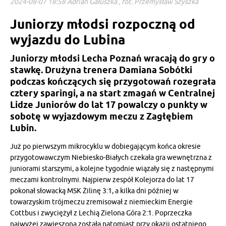
2024-08-07 18:58 Adrian Gałuszka , fot. Przemysław Szyszka
Juniorzy młodsi rozpoczną od
wyjazdu do Lubina
Juniorzy młodsi Lecha Poznań wracają do gry o
stawkę. Drużyna trenera Damiana Sobótki
podczas kończących się przygotowań rozegrała
cztery sparingi, a na start zmagań w Centralnej
Lidze Juniorów do lat 17 powalczy o punkty w
sobotę w wyjazdowym meczu z Zagłębiem
Lubin.
Już po pierwszym mikrocyklu w dobiegającym końca okresie
przygotowawczym Niebiesko-Białych czekała gra wewnętrzna z
juniorami starszymi, a kolejne tygodnie wiązały się z następnymi
meczami kontrolnymi. Najpierw zespół Kolejorza do lat 17
pokonał słowacką MSK Żilinę 3:1, a kilka dni później w
towarzyskim trójmeczu zremisował z niemieckim Energie
Cottbus i zwyciężył z Lechią Zielona Góra 2:1. Poprzeczka
najwyżej zawieszona została natomiast przy okazji ostatniego