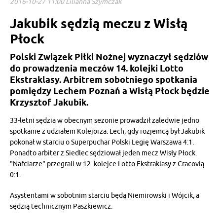
2016-10-27 11:00 Lilianna Szymczak
Jakubik sędzią meczu z Wisłą
Płock
Polski Związek Piłki Nożnej wyznaczył sędziów
do prowadzenia meczów 14. kolejki Lotto
Ekstraklasy. Arbitrem sobotniego spotkania
pomiędzy Lechem Poznań a Wisłą Płock będzie
Krzysztof Jakubik.
33-letni sędzia w obecnym sezonie prowadził zaledwie jedno
spotkanie z udziałem Kolejorza. Lech, gdy rozjemcą był Jakubik
pokonał w starciu o Superpuchar Polski Legię Warszawa 4:1.
Ponadto arbiter z Siedlec sędziował jeden mecz Wisły Płock.
"Nafciarze" przegrali w 12. kolejce Lotto Ekstraklasy z Cracovią
0:1.
Asystentami w sobotnim starciu będą Niemirowski i Wójcik, a
sędzią technicznym Paszkiewicz.