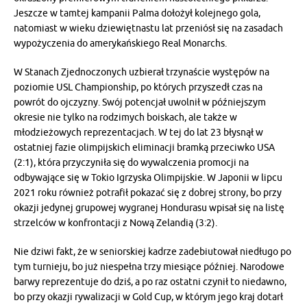
Jeszcze w tamtej kampanii Palma dołożył kolejnego gola,
natomiast w wieku dziewiętnastu lat przeniósł się na zasadach
wypożyczenia do amerykańskiego Real Monarchs.
W Stanach Zjednoczonych uzbierał trzynaście występów na
poziomie USL Championship, po których przyszedł czas na
powrót do ojczyzny. Swój potencjał uwolnił w późniejszym
okresie nie tylko na rodzimych boiskach, ale także w
młodzieżowych reprezentacjach. W tej do lat 23 błysnął w
ostatniej fazie olimpijskich eliminacji bramką przeciwko USA
(2:1), która przyczyniła się do wywalczenia promocji na
odbywające się w Tokio Igrzyska Olimpijskie. W Japonii w lipcu
2021 roku również potrafił pokazać się z dobrej strony, bo przy
okazji jedynej grupowej wygranej Hondurasu wpisał się na listę
strzelców w konfrontacji z Nową Zelandią (3:2).
Nie dziwi fakt, że w seniorskiej kadrze zadebiutował niedługo po
tym turnieju, bo już niespełna trzy miesiące później. Narodowe
barwy reprezentuje do dziś, a po raz ostatni czynił to niedawno,
bo przy okazji rywalizacji w Gold Cup, w którym jego kraj dotarł