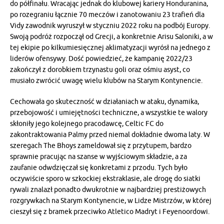
do półfinału. Wracając jednak do klubowej kariery Honduranina,
po rozegraniu łącznie 70 meczów i zanotowaniu 23 trafień dla
Vidy zawodnik wyruszył w styczniu 2022 roku na podbój Europy.
Swoją podróż rozpoczął od Grecji, a konkretnie Arisu Saloniki, a w
tej ekipie po kilkumiesięcznej aklimatyzacji wyrósł na jednego z
liderów ofensywy. Dość powiedzieć, że kampanię 2022/23
zakończył z dorobkiem trzynastu goli oraz ośmiu asyst, co
musiało zwrócić uwagę wielu klubów na Starym Kontynencie.
Cechowała go skuteczność w działaniach w ataku, dynamika,
przebojowość i umiejętności techniczne, a wszystkie te walory
skłoniły jego kolejnego pracodawcę, Celtic FC do
zakontraktowania Palmy przed niemal dokładnie dwoma laty. W
szeregach The Bhoys zameldował się z przytupem, bardzo
sprawnie pracując na szanse w wyjściowym składzie, a za
zaufanie odwdzięczał się konkretami z przodu. Tych było
oczywiście sporo w szkockiej ekstraklasie, ale drogę do siatki
rywali znalazł ponadto dwukrotnie w najbardziej prestiżowych
rozgrywkach na Starym Kontynencie, w Lidze Mistrzów, w której
cieszył się z bramek przeciwko Atletico Madryt i Feyenoordowi.