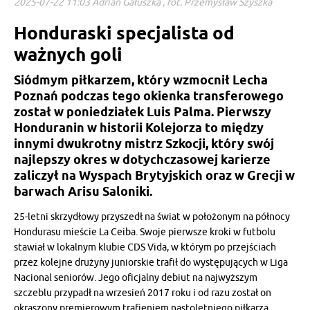
2025-07-22 11:03 Adrian Gałuszka , fot. Przemysław Szyszka
Honduraski specjalista od
ważnych goli
Siódmym piłkarzem, który wzmocnił Lecha
Poznań podczas tego okienka transferowego
został w poniedziałek Luis Palma. Pierwszy
Honduranin w historii Kolejorza to między
innymi dwukrotny mistrz Szkocji, który swój
najlepszy okres w dotychczasowej karierze
zaliczył na Wyspach Brytyjskich oraz w Grecji w
barwach Arisu Saloniki.
25-letni skrzydłowy przyszedł na świat w położonym na północy
Hondurasu mieście La Ceiba. Swoje pierwsze kroki w futbolu
stawiał w lokalnym klubie CDS Vida, w którym po przejściach
przez kolejne drużyny juniorskie trafił do występujących w Liga
Nacional seniorów. Jego oficjalny debiut na najwyższym
szczeblu przypadł na wrzesień 2017 roku i od razu został on
okraszony premierowym trafieniem nastoletniego piłkarza.