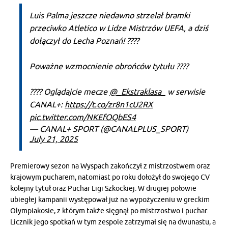
Luis Palma jeszcze niedawno strzelał bramki
przeciwko Atletico w Lidze Mistrzów UEFA, a dziś
dołączył do Lecha Poznań! ????
Poważne wzmocnienie obrońców tytułu ????
???? Oglądajcie mecze
@_Ekstraklasa_
w serwisie
CANAL+:
https://t.co/zr8n1cU2RX
pic.twitter.com/NKEfOQbES4
— CANAL+ SPORT (@CANALPLUS_SPORT)
July 21, 2025
Premierowy sezon na Wyspach zakończył z mistrzostwem oraz
krajowym pucharem, natomiast po roku dołożył do swojego CV
kolejny tytuł oraz Puchar Ligi Szkockiej. W drugiej połowie
ubiegłej kampanii występował już na wypożyczeniu w greckim
Olympiakosie, z którym także sięgnął po mistrzostwo i puchar.
Licznik jego spotkań w tym zespole zatrzymał się na dwunastu, a