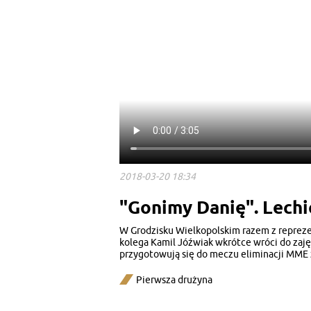
2018-03-20 18:34
"Gonimy Danię". Lechi
W Grodzisku Wielkopolskim razem z reprezen
kolega Kamil Jóźwiak wkrótce wróci do zaję
przygotowują się do meczu eliminacji MME 
Pierwsza drużyna