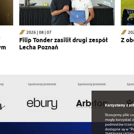
2026 | 08 | 07
202
Filip Tonder zasilił drugi zespół
Z ob
ym
Lecha Poznań
wny
Sponsorzy premium
Sponsorzy premium
Spon
Korzystamy z pli
Stosujemy pliki c
mogły korzystać z
podmiotów trzeci
dostępne są w
"P