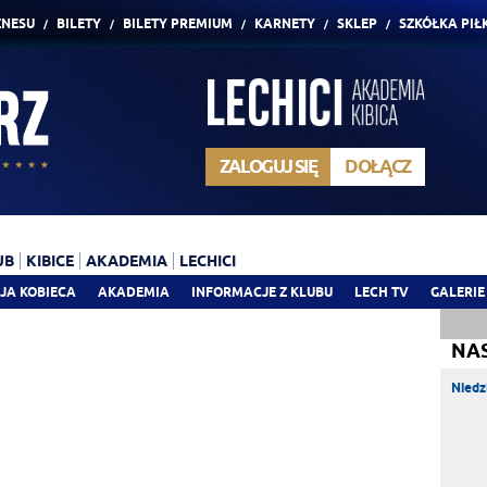
ZNESU
BILETY
BILETY PREMIUM
KARNETY
SKLEP
SZKÓŁKA PIŁ
ZALOGUJ SIĘ
DOŁĄCZ
UB
KIBICE
AKADEMIA
LECHICI
JA KOBIECA
AKADEMIA
INFORMACJE Z KLUBU
LECH TV
GALERIE
NA
Niedz