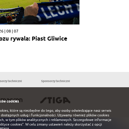
6 | 08 | 07
ozu rywala: Piast Gliwice
sorzy techniczni
Sponsorzy techniczni
Partnerzy
ków cookies
ookies, które są niezbędne do tego, aby osoby odwiedzające nasz serwis
 dostępnych usług i funkcjonalności. Używamy również plików cookies
ch, w tym plików analitycznych i reklamowych. Szczegołowe informacje
olityce cookies"
. W celu zmiany ustawień należy skorzystać z opcji