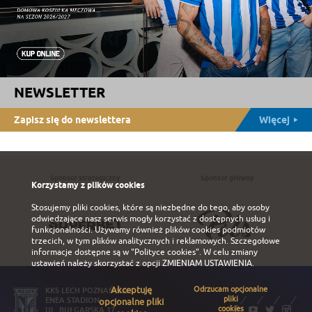
NEWSLETTER
Zapisz się do newslettera
Więcej
Sponsor strategiczny
Sponsor główny
Korzystamy z plików cookies
Stosujemy pliki cookies, które są niezbędne do tego, aby osoby
odwiedzające nasz serwis mogły korzystać z dostępnych usług i
funkcjonalności. Używamy również plików cookies podmiotów
trzecich, w tym plików analitycznych i reklamowych. Szczegołowe
informacje dostępne są w
"Polityce cookies"
. W celu zmiany
ustawień należy skorzystać z opcji
ZMIENIAM USTAWIENIA
.
Akceptuję
Odrzucam opcjonalne
KKS LECH POZNAŃ S.A.
pliki
ENEA STADION
opcjonalne pliki
cookies
UL. BUŁGARSKA 17