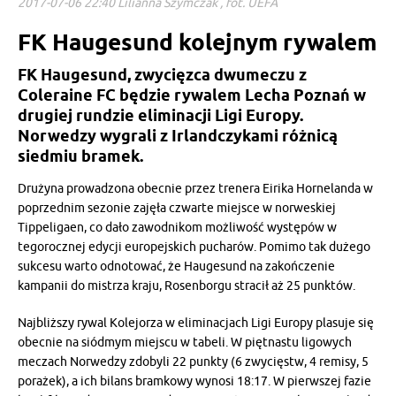
2017-07-06 22:40 Lilianna Szymczak , fot. UEFA
FK Haugesund kolejnym rywalem
FK Haugesund, zwycięzca dwumeczu z
Coleraine FC będzie rywalem Lecha Poznań w
drugiej rundzie eliminacji Ligi Europy.
Norwedzy wygrali z Irlandczykami różnicą
siedmiu bramek.
Drużyna prowadzona obecnie przez trenera Eirika Hornelanda w
poprzednim sezonie zajęła czwarte miejsce w norweskiej
Tippeligaen, co dało zawodnikom możliwość występów w
tegorocznej edycji europejskich pucharów. Pomimo tak dużego
sukcesu warto odnotować, że Haugesund na zakończenie
kampanii do mistrza kraju, Rosenborgu stracił aż 25 punktów.
Najbliższy rywal Kolejorza w eliminacjach Ligi Europy plasuje się
obecnie na siódmym miejscu w tabeli. W piętnastu ligowych
meczach Norwedzy zdobyli 22 punkty (6 zwycięstw, 4 remisy, 5
porażek), a ich bilans bramkowy wynosi 18:17. W pierwszej fazie