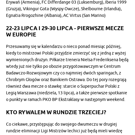
Erywań (Armenia), FC Differdange 03 (Luksemburg), Iberia 1999
(Gruzja), Vikingur Gota (Wyspy Owcze), Shelbourne (Irlandia),
Egnatia Rrogozhine (Albania), AC Virtus (San Marino)
22-23 LIPCA I 29-30 LIPCA - PIERWSZE MECZE
W EUROPIE
Przesuwamy się w kalendarzu o nieco ponad miesiąc później,
kiedy to mistrzowi Polski przyjdzie zmierzyć się z jedną z wyżej
wymienionych drużyn. Piłkarze trenera Nielsa Frederiksena będą
wtedy już nie tylko po obozie przygotowawczym w Centrum
Badawczo-Rozwojowym czy co najmniej dwóch sparingach, z
Chrobrym Głogów oraz Banikiem Ostrawa. Do tej pory rozegrają
również dwa mecze o stawkę: starcie o Superpuchar Polski z
Legią Warszawa (niedziela, 13 lipca), a także pierwsze spotkanie
o punkty w ramach PKO BP Ekstraklasy w następnym weekend.
KTO RYWALEM W RUNDZIE TRZECIEJ?
Co ciekawe, przystępując do swojego dwumeczu w drugiej
rundzie eliminacji Ligi Mistrzów lechici już będą mieli wiedzę