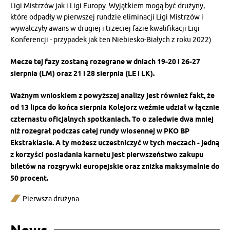
Ligi Mistrzów jak i Ligi Europy. Wyjątkiem mogą być drużyny,
które odpadły w pierwszej rundzie eliminacji Ligi Mistrzów i
wywalczyły awans w drugiej i trzeciej fazie kwalifikacji Ligi
Konferencji - przypadek jak ten Niebiesko-Białych z roku 2022)
Mecze tej fazy zostaną rozegrane w dniach 19-20 i 26-27
sierpnia (LM) oraz 21 i 28 sierpnia (LE i LK).
Ważnym wnioskiem z powyższej analizy jest również fakt, że
od 13 lipca do końca sierpnia Kolejorz weźmie udział w łącznie
czternastu oficjalnych spotkaniach. To o zaledwie dwa mniej
niż rozegrał podczas całej rundy wiosennej w PKO BP
Ekstraklasie. A ty możesz uczestniczyć w tych meczach - jedną
z korzyści posiadania karnetu jest pierwszeństwo zakupu
biletów na rozgrywki europejskie oraz zniżka maksymalnie do
50 procent.
Pierwsza drużyna