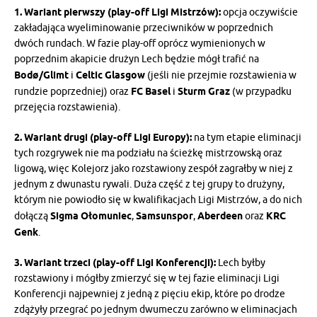
1. Wariant pierwszy (play-off Ligi Mistrzów):
opcja oczywiście
zakładająca wyeliminowanie przeciwników w poprzednich
dwóch rundach. W fazie play-off oprócz wymienionych w
poprzednim akapicie drużyn Lech będzie mógł trafić na
Bodø/Glimt
i
Celtic Glasgow
(jeśli nie przejmie rozstawienia w
rundzie poprzedniej) oraz
FC Basel
i
Sturm Graz
(w przypadku
przejęcia rozstawienia).
2. Wariant drugi (play-off Ligi Europy):
na tym etapie eliminacji
tych rozgrywek nie ma podziału na ścieżkę mistrzowską oraz
ligową, więc Kolejorz jako rozstawiony zespół zagrałby w niej z
jednym z dwunastu rywali. Duża część z tej grupy to drużyny,
którym nie powiodło się w kwalifikacjach Ligi Mistrzów, a do nich
dołączą
Sigma Ołomuniec
,
Samsunspor
,
Aberdeen
oraz
KRC
Genk
.
3. Wariant trzeci (play-off Ligi Konferencji):
Lech byłby
rozstawiony i mógłby zmierzyć się w tej fazie eliminacji Ligi
Konferencji najpewniej z jedną z pięciu ekip, które po drodze
zdążyły przegrać po jednym dwumeczu zarówno w eliminacjach