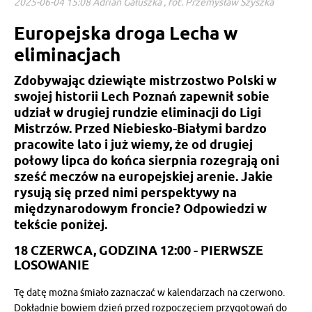
2025-06-04 15:08 Adrian Gałuszka , fot. Przemysław Szyszka
Europejska droga Lecha w
eliminacjach
Zdobywając dziewiąte mistrzostwo Polski w
swojej historii Lech Poznań zapewnił sobie
udział w drugiej rundzie eliminacji do Ligi
Mistrzów. Przed Niebiesko-Białymi bardzo
pracowite lato i już wiemy, że od drugiej
połowy lipca do końca sierpnia rozegrają oni
sześć meczów na europejskiej arenie. Jakie
rysują się przed nimi perspektywy na
międzynarodowym froncie? Odpowiedzi w
tekście poniżej.
18 CZERWCA, GODZINA 12:00 - PIERWSZE
LOSOWANIE
Tę datę można śmiało zaznaczać w kalendarzach na czerwono.
Dokładnie bowiem dzień przed rozpoczęciem przygotowań do