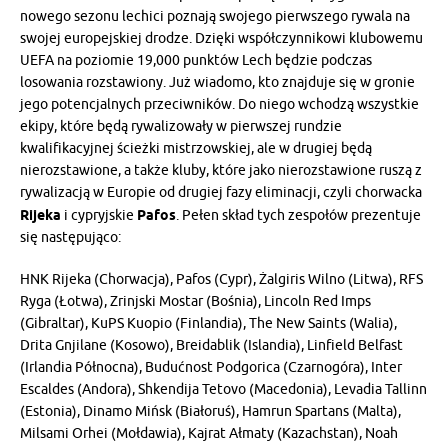
nowego sezonu lechici poznają swojego pierwszego rywala na
swojej europejskiej drodze. Dzięki współczynnikowi klubowemu
UEFA na poziomie 19,000 punktów Lech będzie podczas
losowania rozstawiony. Już wiadomo, kto znajduje się w gronie
jego potencjalnych przeciwników. Do niego wchodzą wszystkie
ekipy, które będą rywalizowały w pierwszej rundzie
kwalifikacyjnej ścieżki mistrzowskiej, ale w drugiej będą
nierozstawione, a także kluby, które jako nierozstawione ruszą z
rywalizacją w Europie od drugiej fazy eliminacji, czyli chorwacka
Rijeka
i cypryjskie
Pafos
. Pełen skład tych zespołów prezentuje
się następująco:
HNK Rijeka (Chorwacja), Pafos (Cypr), Żalgiris Wilno (Litwa), RFS
Ryga (Łotwa), Zrinjski Mostar (Bośnia), Lincoln Red Imps
(Gibraltar), KuPS Kuopio (Finlandia), The New Saints (Walia),
Drita Gnjilane (Kosowo), Breidablik (Islandia), Linfield Belfast
(Irlandia Północna), Budućnost Podgorica (Czarnogóra), Inter
Escaldes (Andora), Shkendija Tetovo (Macedonia), Levadia Tallinn
(Estonia), Dinamo Mińsk (Białoruś), Hamrun Spartans (Malta),
Milsami Orhei (Mołdawia), Kajrat Ałmaty (Kazachstan), Noah