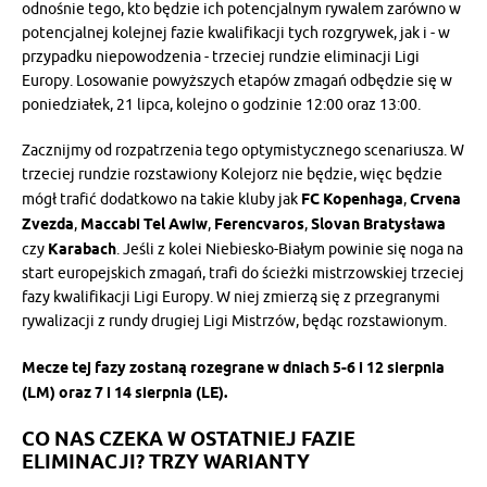
odnośnie tego, kto będzie ich potencjalnym rywalem zarówno w
potencjalnej kolejnej fazie kwalifikacji tych rozgrywek, jak i - w
przypadku niepowodzenia - trzeciej rundzie eliminacji Ligi
Europy. Losowanie powyższych etapów zmagań odbędzie się w
poniedziałek, 21 lipca, kolejno o godzinie 12:00 oraz 13:00.
Zacznijmy od rozpatrzenia tego optymistycznego scenariusza. W
trzeciej rundzie rozstawiony Kolejorz nie będzie, więc będzie
mógł trafić dodatkowo na takie kluby jak
FC Kopenhaga
,
Crvena
Zvezda
,
Maccabi Tel Awiw
,
Ferencvaros
,
Slovan Bratysława
czy
Karabach
. Jeśli z kolei Niebiesko-Białym powinie się noga na
start europejskich zmagań, trafi do ścieżki mistrzowskiej trzeciej
fazy kwalifikacji Ligi Europy. W niej zmierzą się z przegranymi
rywalizacji z rundy drugiej Ligi Mistrzów, będąc rozstawionym.
Mecze tej fazy zostaną rozegrane w dniach 5-6 i 12 sierpnia
(LM) oraz 7 i 14 sierpnia (LE).
CO NAS CZEKA W OSTATNIEJ FAZIE
ELIMINACJI? TRZY WARIANTY