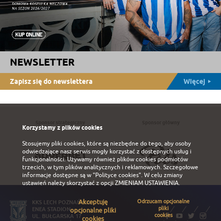
NEWSLETTER
Zapisz się do newslettera
Więcej
Sponsor strategiczny
Sponsor główny
Korzystamy z plików cookies
Stosujemy pliki cookies, które są niezbędne do tego, aby osoby
odwiedzające nasz serwis mogły korzystać z dostępnych usług i
funkcjonalności. Używamy również plików cookies podmiotów
trzecich, w tym plików analitycznych i reklamowych. Szczegołowe
informacje dostępne są w
"Polityce cookies"
. W celu zmiany
ustawień należy skorzystać z opcji
ZMIENIAM USTAWIENIA
.
Akceptuję
Odrzucam opcjonalne
KKS LECH POZNAŃ S.A.
pliki
ENEA STADION
opcjonalne pliki
cookies
UL. BUŁGARSKA 17
cookies