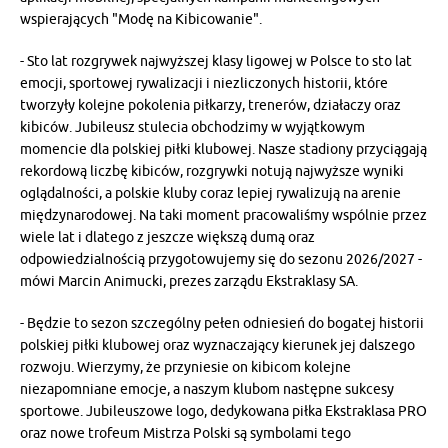
wspierających "Modę na Kibicowanie".
- Sto lat rozgrywek najwyższej klasy ligowej w Polsce to sto lat
emocji, sportowej rywalizacji i niezliczonych historii, które
tworzyły kolejne pokolenia piłkarzy, trenerów, działaczy oraz
kibiców. Jubileusz stulecia obchodzimy w wyjątkowym
momencie dla polskiej piłki klubowej. Nasze stadiony przyciągają
rekordową liczbę kibiców, rozgrywki notują najwyższe wyniki
oglądalności, a polskie kluby coraz lepiej rywalizują na arenie
międzynarodowej. Na taki moment pracowaliśmy wspólnie przez
wiele lat i dlatego z jeszcze większą dumą oraz
odpowiedzialnością przygotowujemy się do sezonu 2026/2027 -
mówi Marcin Animucki, prezes zarządu Ekstraklasy SA.
- Będzie to sezon szczególny pełen odniesień do bogatej historii
polskiej piłki klubowej oraz wyznaczający kierunek jej dalszego
rozwoju. Wierzymy, że przyniesie on kibicom kolejne
niezapomniane emocje, a naszym klubom następne sukcesy
sportowe. Jubileuszowe logo, dedykowana piłka Ekstraklasa PRO
oraz nowe trofeum Mistrza Polski są symbolami tego