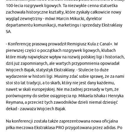
100-lecia rozgrywek ligowych. Ta niezwykle cenna statuetka
zachowała historyczne kształty, które zyskały całkowicie nowy
wygląd zewnętrzny - mówi Marcin Mikucki, dyrektor
departamentu komunikacji, marketingu i sprzedaży Ekstraklasy
SA.
- Konferencję prasową prowadził Remigiusz Kula z Canal+. W
pierwszej części o początkach rozgrywek ligowych, klubach
które miały największe wpływ na rozwój polskiej ligi i historiach,
dziś już zapomnianych, ale wartych przypomnienia opowiadał
Wojciech Bajak, statystyk Ekstraklasy. - Stulecie to duże
wydarzenie w historii ligi. Musimy zdać sobie sprawę, że za nami
stoi sto lat tradycji, a to skarb, który nie jest dany każdemu,
nawet w skali europejskiej. Nie ma żadnej przesady w tym, że
porównujemy do siebie osiągnięcia np. Mikaela Ishaka i Henryka
Reymana, a przecież tych zawodników dzieli niemal dziesięć
dekad - zauważa Wojciech Bajak.
Na konferencji została także zaprezentowana nowa oficjalna
piłka meczowa Ekstraklasa PRO przygotowana przez adidas. Po