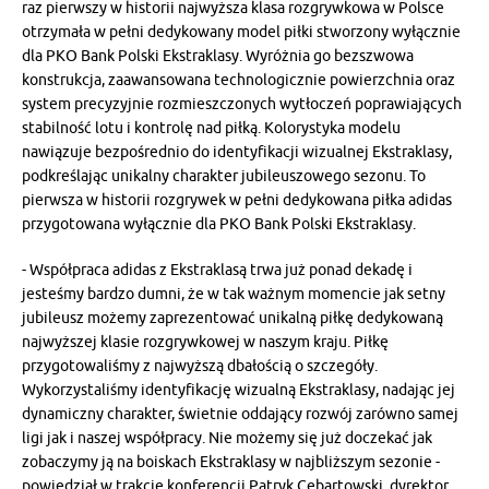
raz pierwszy w historii najwyższa klasa rozgrywkowa w Polsce
otrzymała w pełni dedykowany model piłki stworzony wyłącznie
dla PKO Bank Polski Ekstraklasy. Wyróżnia go bezszwowa
konstrukcja, zaawansowana technologicznie powierzchnia oraz
system precyzyjnie rozmieszczonych wytłoczeń poprawiających
stabilność lotu i kontrolę nad piłką. Kolorystyka modelu
nawiązuje bezpośrednio do identyfikacji wizualnej Ekstraklasy,
podkreślając unikalny charakter jubileuszowego sezonu. To
pierwsza w historii rozgrywek w pełni dedykowana piłka adidas
przygotowana wyłącznie dla PKO Bank Polski Ekstraklasy.
- Współpraca adidas z Ekstraklasą trwa już ponad dekadę i
jesteśmy bardzo dumni, że w tak ważnym momencie jak setny
jubileusz możemy zaprezentować unikalną piłkę dedykowaną
najwyższej klasie rozgrywkowej w naszym kraju. Piłkę
przygotowaliśmy z najwyższą dbałością o szczegóły.
Wykorzystaliśmy identyfikację wizualną Ekstraklasy, nadając jej
dynamiczny charakter, świetnie oddający rozwój zarówno samej
ligi jak i naszej współpracy. Nie możemy się już doczekać jak
zobaczymy ją na boiskach Ekstraklasy w najbliższym sezonie -
powiedział w trakcie konferencji Patryk Cebartowski, dyrektor