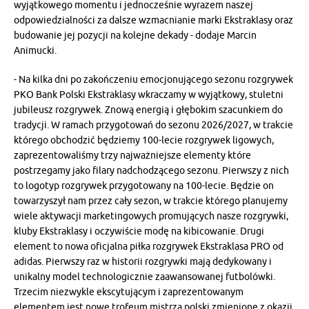
wyjątkowego momentu i jednocześnie wyrazem naszej
odpowiedzialności za dalsze wzmacnianie marki Ekstraklasy oraz
budowanie jej pozycji na kolejne dekady - dodaje Marcin
Animucki.
- Na kilka dni po zakończeniu emocjonującego sezonu rozgrywek
PKO Bank Polski Ekstraklasy wkraczamy w wyjątkowy, stuletni
jubileusz rozgrywek. Znową energią i głębokim szacunkiem do
tradycji. W ramach przygotowań do sezonu 2026/2027, w trakcie
którego obchodzić będziemy 100-lecie rozgrywek ligowych,
zaprezentowaliśmy trzy najważniejsze elementy które
postrzegamy jako filary nadchodzącego sezonu. Pierwszy z nich
to logotyp rozgrywek przygotowany na 100-lecie. Będzie on
towarzyszył nam przez cały sezon, w trakcie którego planujemy
wiele aktywacji marketingowych promujących nasze rozgrywki,
kluby Ekstraklasy i oczywiście modę na kibicowanie. Drugi
element to nowa oficjalna piłka rozgrywek Ekstraklasa PRO od
adidas. Pierwszy raz w historii rozgrywki mają dedykowany i
unikalny model technologicznie zaawansowanej futbolówki.
Trzecim niezwykle ekscytującym i zaprezentowanym
elementem jest nowe trofeum mistrza polski zmienione z okazji