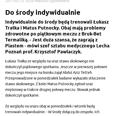
2017-02-13 16:50 Mateusz Szymandera
Do środy indywidualnie
Indywidualnie do środy będą trenowali Łukasz
Trałka i Matus Putnocky. Obaj mają problemy
zdrowotne po piątkowym meczu z Bruk-Bet
Termaliką. - Jest duża szansa, że zagrają z
Piastem - mówi szef sztabu medycznego Lecha
Poznań prof. Krzysztof Pawlaczyk.
Łukasz Trałka ze względu na uraz stawu skokowego nie
dokończył piątkowego spotkania. Jeszcze w pierwszej połowie
meczu jego miejsce na boisku zajął Abdul Aziz Tetteh.
Przeprowadzone w poniedziałek badanie wykazało stłuczenie
stawu skokowego. Z kolei Matus Putnocky zgłosił uraz
mięśniowy w trakcie drugiej połowy meczu. Słowak jednak
dokończył spotkanie.
Ze względu na urazu obaj w poniedziałek i wtorek będą
trenowali indywidualnie. - W środę dołączą do zespołu. Ich