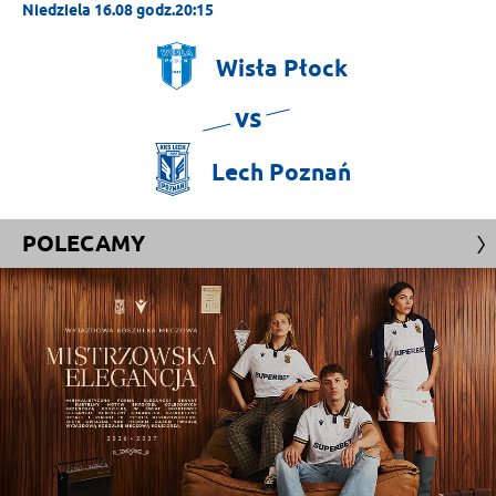
Niedziela 16.08 godz.20:15
Wisła
Płock
vs
Lech
Poznań
POLECAMY