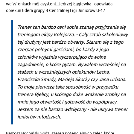
we Wronkach mój asystent, Jędrzej Łągiewka - opowiada
opiekun lidera grupy B Centralnej Ligi Juniorów U-17.
Trener ten bardzo ceni sobie szansę przyjrzenia się
treningom ekipy Kolejorza. - Cały sztab szkoleniowy
tej drużyny jest bardzo otwarty. Staram się z tego
czerpać pełnymi garściami, bo każdy z jego
członków wyjaśnia wyczerpująco dowolne
zagadnienie, o które pytam. Bywałem wcześniej na
stażach u wcześniejszych opiekunów Lecha,
Franciszka Smudy, Macieja Skorży czy Jana Urbana.
To moja pierwsza taka sposobność w przypadku
trenera Bjelicy, u którego duże wrażenie zrobiły na
mnie jego otwartość i gotowość do współpracy.
Jestem za nie bardzo wdzięczny - nie ukrywa trener
juniorów młodszych.
Bartosz Bochiński widzi szereg potencjalnych zalet, które