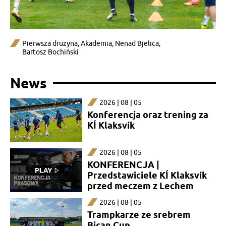
Pierwsza drużyna
,
Akademia
,
Nenad Bjelica
,
Bartosz Bochiński
News
2026 | 08 | 05
Konferencja oraz trening za
KÍ Klaksvík
2026 | 08 | 05
KONFERENCJA |
Przedstawiciele KÍ Klaksvík
przed meczem z Lechem
2026 | 08 | 05
Trampkarze ze srebrem
Bican Cup