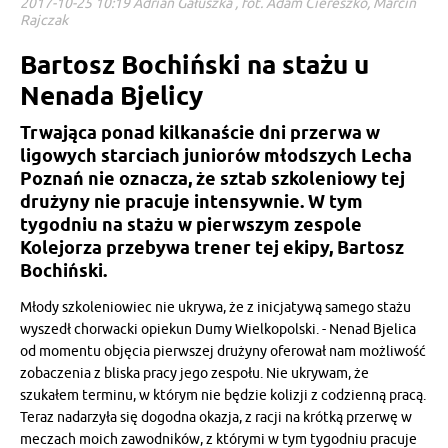
2017-10-25 10:19 Adrian Gałuszka , fot. Adam Ciereszko, Marcin
Rajczak
Bartosz Bochiński na stażu u
Nenada Bjelicy
Trwająca ponad kilkanaście dni przerwa w
ligowych starciach juniorów młodszych Lecha
Poznań nie oznacza, że sztab szkoleniowy tej
drużyny nie pracuje intensywnie. W tym
tygodniu na stażu w pierwszym zespole
Kolejorza przebywa trener tej ekipy, Bartosz
Bochiński.
Młody szkoleniowiec nie ukrywa, że z inicjatywą samego stażu
wyszedł chorwacki opiekun Dumy Wielkopolski. - Nenad Bjelica
od momentu objęcia pierwszej drużyny oferował nam możliwość
zobaczenia z bliska pracy jego zespołu. Nie ukrywam, że
szukałem terminu, w którym nie będzie kolizji z codzienną pracą.
Teraz nadarzyła się dogodna okazja, z racji na krótką przerwę w
meczach moich zawodników, z którymi w tym tygodniu pracuje