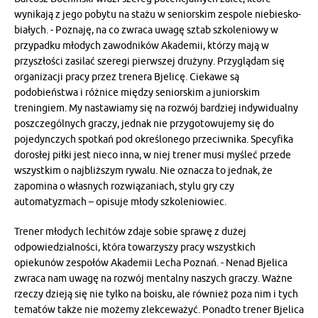
wynikają z jego pobytu na stażu w seniorskim zespole niebiesko-
białych. - Poznaję, na co zwraca uwagę sztab szkoleniowy w
przypadku młodych zawodników Akademii, którzy mają w
przyszłości zasilać szeregi pierwszej drużyny. Przyglądam się
organizacji pracy przez trenera Bjelicę. Ciekawe są
podobieństwa i różnice między seniorskim a juniorskim
treningiem. My nastawiamy się na rozwój bardziej indywidualny
poszczególnych graczy, jednak nie przygotowujemy się do
pojedynczych spotkań pod określonego przeciwnika. Specyfika
dorosłej piłki jest nieco inna, w niej trener musi myśleć przede
wszystkim o najbliższym rywalu. Nie oznacza to jednak, że
zapomina o własnych rozwiązaniach, stylu gry czy
automatyzmach – opisuje młody szkoleniowiec.
Trener młodych lechitów zdaje sobie sprawę z dużej
odpowiedzialności, która towarzyszy pracy wszystkich
opiekunów zespołów Akademii Lecha Poznań. - Nenad Bjelica
zwraca nam uwagę na rozwój mentalny naszych graczy. Ważne
rzeczy dzieją się nie tylko na boisku, ale również poza nim i tych
tematów także nie możemy zlekceważyć. Ponadto trener Bjelica