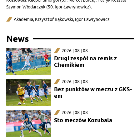
Kozłowski, Kacper Smorgol (59. Marcel Żurek), Patryk Kusztal -
Szymon Włodarczyk (50. Igor Ławrynowicz).
Akademia
,
Krzysztof Bąkowski
,
Igor Ławrynowicz
News
2026 | 08 | 08
Drugi zespół na remis z
Chemikiem
2026 | 08 | 08
Bez punktów w meczu z GKS-
em
2026 | 08 | 08
Sto meczów Kozubala