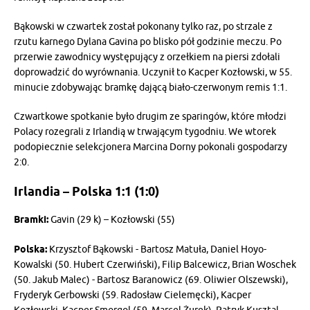
Bąkowski w czwartek został pokonany tylko raz, po strzale z
rzutu karnego Dylana Gavina po blisko pół godzinie meczu. Po
przerwie zawodnicy występujący z orzełkiem na piersi zdołali
doprowadzić do wyrównania. Uczynił to Kacper Kozłowski, w 55.
minucie zdobywając bramkę dającą biało-czerwonym remis 1:1.
Czwartkowe spotkanie było drugim ze sparingów, które młodzi
Polacy rozegrali z Irlandią w trwającym tygodniu. We wtorek
podopiecznie selekcjonera Marcina Dorny pokonali gospodarzy
2:0.
Irlandia – Polska 1:1 (1:0)
Bramki:
Gavin (29 k) – Kozłowski (55)
Polska:
Krzysztof Bąkowski - Bartosz Matuła, Daniel Hoyo-
Kowalski (50. Hubert Czerwiński), Filip Balcewicz, Brian Woschek
(50. Jakub Malec) - Bartosz Baranowicz (69. Oliwier Olszewski),
Fryderyk Gerbowski (59. Radosław Cielemęcki), Kacper