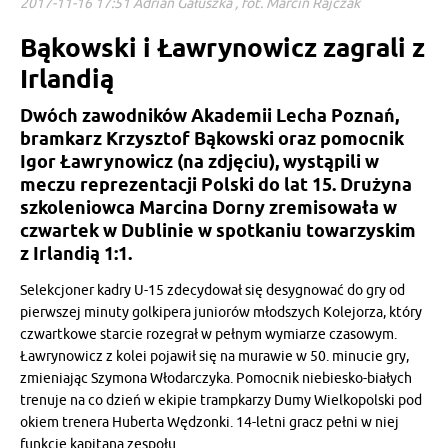
2017-11-16 17:51 Adrian Gałuszka , fot. Marcin Rajczak
Bąkowski i Ławrynowicz zagrali z
Irlandią
Dwóch zawodników Akademii Lecha Poznań,
bramkarz Krzysztof Bąkowski oraz pomocnik
Igor Ławrynowicz (na zdjęciu), wystąpili w
meczu reprezentacji Polski do lat 15. Drużyna
szkoleniowca Marcina Dorny zremisowała w
czwartek w Dublinie w spotkaniu towarzyskim
z Irlandią 1:1.
Selekcjoner kadry U-15 zdecydował się desygnować do gry od
pierwszej minuty golkipera juniorów młodszych Kolejorza, który
czwartkowe starcie rozegrał w pełnym wymiarze czasowym.
Ławrynowicz z kolei pojawił się na murawie w 50. minucie gry,
zmieniając Szymona Włodarczyka. Pomocnik niebiesko-białych
trenuje na co dzień w ekipie trampkarzy Dumy Wielkopolski pod
okiem trenera Huberta Wędzonki. 14-letni gracz pełni w niej
funkcję kapitana zespołu.