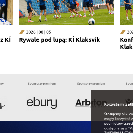
2026 | 08 | 05
202
z KÍ
Rywale pod lupą: KÍ Klaksvík
Konf
Klak
wny
Sponsorzy premium
Sponsorzy premium
Spon
Korzystamy z pli
Stosujemy pliki c
mogły korzystać z
podmiotów trzeci
dostępne są w
"P