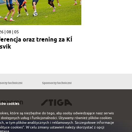
6 | 08 | 05
erencja oraz trening za KÍ
svík
sorzy techniczni
Sponsorzy techniczni
Partnerzy
ków cookies
ookies, które są niezbędne do tego, aby osoby odwiedzające nasz serwis
 dostępnych usług i funkcjonalności. Używamy również plików cookies
ch, w tym plików analitycznych i reklamowych. Szczegołowe informacje
olityce cookies"
. W celu zmiany ustawień należy skorzystać z opcji