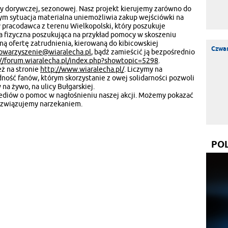
cy dorywczej, sezonowej. Nasz projekt kierujemy zarówno do
rym sytuacja materialna uniemożliwia zakup wejściówki na
 pracodawca z terenu Wielkopolski, który poszukuje
 fizyczna poszukująca na przykład pomocy w skoszeniu
ną ofertę zatrudnienia, kierowaną do kibicowskiej
Czwar
owarzyszenie@wiaralecha.pl
, bądź zamieścić ją bezpośrednio
://forum.wiaralecha.pl/index.php?showtopic=5298
.
eż na stronie
http://www.wiaralecha.pl/
. Liczymy na
lidność fanów, którym skorzystanie z owej solidarności pozwoli
a żywo, na ulicy Bułgarskiej.
ediów o pomoc w nagłośnieniu naszej akcji. Możemy pokazać
ozwiązujemy narzekaniem.
PO