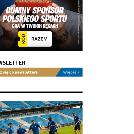
WSLETTER
z się do newslettera
Więcej