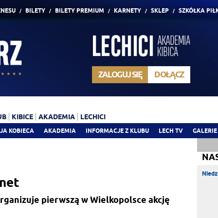
ZNESU
BILETY
BILETY PREMIUM
KARNETY
SKLEP
SZKÓŁKA PIŁ
ZALOGUJ SIĘ
DOŁĄCZ
UB
KIBICE
AKADEMIA
LECHICI
JA KOBIECA
AKADEMIA
INFORMACJE Z KLUBU
LECH TV
GALERIE
NA
Niedz
rnet
rganizuje pierwszą w Wielkopolsce akcję