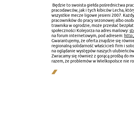
Będzie to swoista giełda pośrednictwa pra
pracodawców, jak i tych kibiców Lecha, któ
wszystkie mecze ligowe jesieni 2007. Każdy
pracowników do pracy sezonowej albo osoba
trawnika w ogrodzie, może przesłać bezpłat
społeczności Kolejorza na adres mailowy:
st
na forum internetowym, pod adresem:
http
Gwarantujemy, że oferta znajdzie się równi
regionalną solidarność właścicieli firm i so
na oglądanie występów naszych ulubieńców n
Zwracamy się również z gorącą prośbą do m
razem, że problemów w Wielkopolsce nie r