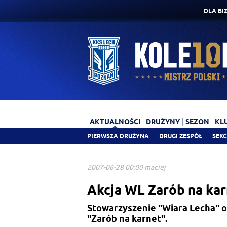
DLA BI
AKTUALNOŚCI
DRUŻYNY
SEZON
KL
PIERWSZA DRUŻYNA
DRUGI ZESPÓŁ
SEKC
2007-06-28 00:00 maciej
Akcja WL Zarób na ka
Stowarzyszenie "Wiara Lecha" o
"Zarób na karnet".