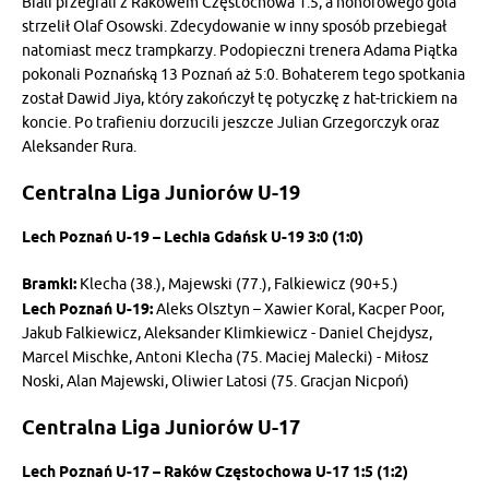
Biali przegrali z Rakowem Częstochowa 1:5, a honorowego gola
strzelił Olaf Osowski. Zdecydowanie w inny sposób przebiegał
natomiast mecz trampkarzy. Podopieczni trenera Adama Piątka
pokonali Poznańską 13 Poznań aż 5:0. Bohaterem tego spotkania
został Dawid Jiya, który zakończył tę potyczkę z hat-trickiem na
koncie. Po trafieniu dorzucili jeszcze Julian Grzegorczyk oraz
Aleksander Rura.
Centralna Liga Juniorów U-19
Lech Poznań U-19 – Lechia Gdańsk U-19 3:0 (1:0)
Bramki:
Klecha (38.), Majewski (77.), Falkiewicz (90+5.)
Lech Poznań U-19:
Aleks Olsztyn – Xawier Koral, Kacper Poor,
Jakub Falkiewicz, Aleksander Klimkiewicz - Daniel Chejdysz,
Marcel Mischke, Antoni Klecha (75. Maciej Malecki) - Miłosz
Noski, Alan Majewski, Oliwier Latosi (75. Gracjan Nicpoń)
Centralna Liga Juniorów U-17
Lech Poznań U-17 – Raków Częstochowa U-17 1:5 (1:2)