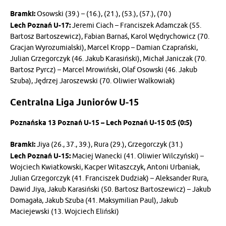
Bramki:
Osowski (39.) – (16.), (21.), (53.), (57.), (70.)
Lech Poznań U-17:
Jeremi Ciach – Franciszek Adamczak (55.
Bartosz Bartoszewicz), Fabian Barnaś, Karol Wędrychowicz (70.
Gracjan Wyrozumialski), Marcel Kropp – Damian Czaprański,
Julian Grzegorczyk (46. Jakub Karasiński), Michał Janiczak (70.
Bartosz Pyrcz) – Marcel Mrowiński, Olaf Osowski (46. Jakub
Szuba), Jędrzej Jaroszewski (70. Oliwier Walkowiak)
Centralna Liga Juniorów U-15
Poznańska 13 Poznań U-15 – Lech Poznań U-15 0:5 (0:5)
Bramki:
Jiya (26., 37., 39.), Rura (29.), Grzegorczyk (31.)
Lech Poznań U-15:
Maciej Wanecki (41. Oliwier Wilczyński) –
Wojciech Kwiatkowski, Kacper Witaszczyk, Antoni Urbaniak,
Julian Grzegorczyk (41. Franciszek Dudziak) – Aleksander Rura,
Dawid Jiya, Jakub Karasiński (50. Bartosz Bartoszewicz) – Jakub
Domagała, Jakub Szuba (41. Maksymilian Paul), Jakub
Maciejewski (13. Wojciech Eliński)