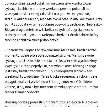
Juniorzy starsi przed ostatnim meczem są w komfortowej
sytuacji. Lechici w miniony weekend pewnie pokonali na
własnym boisku Lechię Gdańsk 3:0, a gole w tej rywalizacji
strzelili Antoni Klecha, Alan Majewski oraz Jakub Falkiewicz. Trzy
punkty zdobyte w tym spotkaniu pozwoliły zachować Niebiesko-
Białym drugie miejsce w tabeli, a za tydzień zagrają mecz o
srebrny medal. Rywalem Kolejorza będzie Górnik Zabrze, który
traci do Lechitów tylko jedno oczko.
- Chcieliśmy wygrać i to dokonaliśmy. Mecz miał bardzo różne
momenty, gdzie piłka była po naszej stronie. Meliśmy swoje
sytuacje, ale też miał je przeciwnik. Ostatecznie wychodzimy
zwycięsko z tego pojedynku, z trzybramkową różnicą i z tego
jesteśmy bardzo zadowoleni. To, co mogliśmy zrobić w ten
weekend, to zrobiliśmy. Teraz krótka regeneracja i chcemy się
przygotować za tydzień do ostatniego meczu z Górnikiem
Zabrze, który może być meczem decydującym o srebro – mówi
trener Damian Sobótka.
Bolesną porażkę ponieśli juniorzy młodsi Kolejorza. Niebiesko-