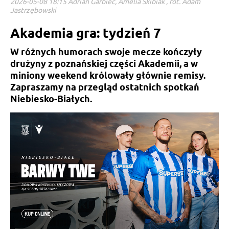
2026-05-08 18:15 Adrian Garbiec, Amelia Skibiak , fot. Adam
Jastrzębowski
Akademia gra: tydzień 7
W różnych humorach swoje mecze kończyły
drużyny z poznańskiej części Akademii, a w
miniony weekend królowały głównie remisy.
Zapraszamy na przegląd ostatnich spotkań
Niebiesko-Białych.