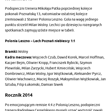
Podopieczni trenera Mikołaja Patka poprzedniej kolejce
pokonali Poznańską 13, natomiastw ostatniej kolejce
zremisowali z Stainer Polonia Leszno. Gola na wagę jednego
punktu strzelił Milan Wolny. Lechici po dziesięciu rozegranych
spotkaniach zajmują szóste miejsce w tabeli.
Polonia Leszno – Lech Poznań niebiescy 1:1
Bramki:
Wolny
Kadra meczowa:
Wojciech Czub, Dawid Korek, Marcel Hoffman,
Kacper Bejm, Oliwier Kropp, Franciszek Rybicki, Szymon
Plewiński, Milan Zarzycki, Hubert Kmieciński, Wojciech
Dombrowicz, Milan Wolny, Igor Wojtkowiak, Aleksander Pyrcz,
Oliwier Wachowicz, Maciej Roszyk, Maksymilian Wojtkowiak, Jan
Sztuba, Filip Łukomski, Damian Siwek
Rocznik 2014
Po emocjonującym remisie 4:4 z Polonią Leszno, podopieczni
trenera Radosława Cegielskiego musieli uznać wyższość rywali.