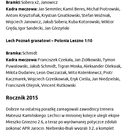
Bramki:
Sobera x2, Janowicz
Kadra meczowa:
Jan Semmler, Kamil Beres, Michał Piotrowski,
Antoni Krysztofiak, Krystian Gniatkowski, Stefan Woźniak,
Wojciech Janowicz, Jakub Sobera, Kuba Kotorowski, Wiktor
Gręda, Igor Sandecki, Jan Górzyński
Lech Poznań granatowi – Polonia Leszno 1:10
Bramka:
Schmidt
Kadra meczowa:
Franciszek Czekała, Jan Ziółkowski, Tymon
Puwalowski, Jakub Schmidt, Tigran Moska, Aleksander Oleksiak,
Mikita Dudariev, Leon Owczarzak, Wito Kolenkiewcz, Piotr
Kaczmarek, Wojciech Grześkowiak, Eryk Cieśla, Jan Niedzielski,
Franciszek Olejnik, Vincent Rutkowski
Rocznik 2015
Dobrze na ostatnią porażkę zareagowali zawodnicy trenera
Mateusz Kamińskiego. Lechici w minionej kolejce ulegli ekipie
Mieszko Gniezno 2:6, a teraz po wyrównanej potyczce zdołali
pokonać APR Jarocin. Niebiesko-Biali wygrali 3:2, a komplet