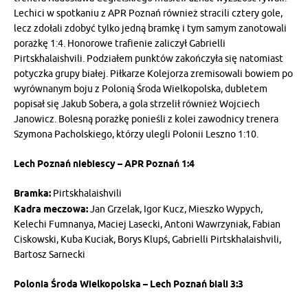
Lechici w spotkaniu z APR Poznań również stracili cztery gole,
lecz zdołali zdobyć tylko jedną bramkę i tym samym zanotowali
porażkę 1:4. Honorowe trafienie zaliczył Gabrielli
Pirtskhalaishvili. Podziałem punktów zakończyła się natomiast
potyczka grupy białej. Piłkarze Kolejorza zremisowali bowiem po
wyrównanym boju z Polonią Środa Wielkopolska, dubletem
popisał się Jakub Sobera, a gola strzelił również Wojciech
Janowicz. Bolesną porażkę ponieśli z kolei zawodnicy trenera
Szymona Pacholskiego, którzy ulegli Polonii Leszno 1:10.
Lech Poznań niebiescy – APR Poznań 1:4
Bramka:
Pirtskhalaishvili
Kadra meczowa:
Jan Grzelak, Igor Kucz, Mieszko Wypych,
Kelechi Fumnanya, Maciej Lasecki, Antoni Wawrzyniak, Fabian
Ciskowski, Kuba Kuciak, Borys Klupś, Gabrielli Pirtskhalaishvili,
Bartosz Sarnecki
Polonia Środa Wielkopolska – Lech Poznań biali 3:3