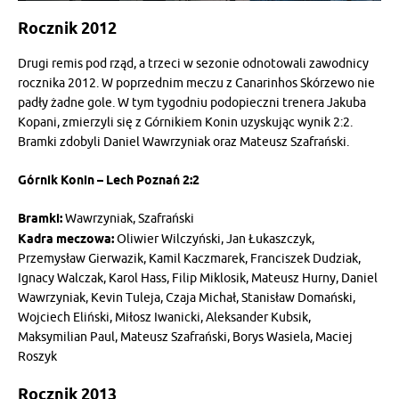
Rocznik 2012
Drugi remis pod rząd, a trzeci w sezonie odnotowali zawodnicy
rocznika 2012. W poprzednim meczu z Canarinhos Skórzewo nie
padły żadne gole. W tym tygodniu podopieczni trenera Jakuba
Kopani, zmierzyli się z Górnikiem Konin uzyskując wynik 2:2.
Bramki zdobyli Daniel Wawrzyniak oraz Mateusz Szafrański.
Górnik Konin – Lech Poznań 2:2
Bramki:
Wawrzyniak, Szafrański
Kadra meczowa:
Oliwier Wilczyński, Jan Łukaszczyk,
Przemysław Gierwazik, Kamil Kaczmarek, Franciszek Dudziak,
Ignacy Walczak, Karol Hass, Filip Miklosik, Mateusz Hurny, Daniel
Wawrzyniak, Kevin Tuleja, Czaja Michał, Stanisław Domański,
Wojciech Eliński, Miłosz Iwanicki, Aleksander Kubsik,
Maksymilian Paul, Mateusz Szafrański, Borys Wasiela, Maciej
Roszyk
Rocznik 2013