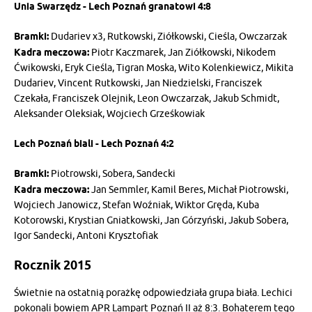
Unia Swarzędz - Lech Poznań granatowi 4:8
Bramki:
Dudariev x3, Rutkowski, Ziółkowski, Cieśla, Owczarzak
Kadra meczowa:
Piotr Kaczmarek, Jan Ziółkowski, Nikodem
Ćwikowski, Eryk Cieśla, Tigran Moska, Wito Kolenkiewicz, Mikita
Dudariev, Vincent Rutkowski, Jan Niedzielski, Franciszek
Czekała, Franciszek Olejnik, Leon Owczarzak, Jakub Schmidt,
Aleksander Oleksiak, Wojciech Grześkowiak
Lech Poznań biali - Lech Poznań 4:2
Bramki:
Piotrowski, Sobera, Sandecki
Kadra meczowa:
Jan Semmler, Kamil Beres, Michał Piotrowski,
Wojciech Janowicz, Stefan Woźniak, Wiktor Gręda, Kuba
Kotorowski, Krystian Gniatkowski, Jan Górzyński, Jakub Sobera,
Igor Sandecki, Antoni Krysztofiak
Rocznik 2015
Świetnie na ostatnią porażkę odpowiedziała grupa biała. Lechici
pokonali bowiem APR Lampart Poznań II aż 8:3. Bohaterem tego