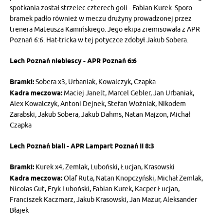
spotkania został strzelec czterech goli - Fabian Kurek. Sporo
bramek padło również w meczu drużyny prowadzonej przez
trenera Mateusza Kamińskiego. Jego ekipa zremisowała z APR
Poznań 6:6. Hat-tricka w tej potyczce zdobył Jakub Sobera.
Lech Poznań niebiescy - APR Poznań 6:6
Bramki:
Sobera x3, Urbaniak, Kowalczyk, Czapka
Kadra meczowa:
Maciej Janelt, Marcel Gebler, Jan Urbaniak,
Alex Kowalczyk, Antoni Dejnek, Stefan Woźniak, Nikodem
Zarabski, Jakub Sobera, Jakub Dahms, Natan Majzon, Michał
Czapka
Lech Poznań biali - APR Lampart Poznań II 8:3
Bramki:
Kurek x4, Zemlak, Luboński, Łucjan, Krasowski
Kadra meczowa:
Olaf Ruta, Natan Knopczyński, Michał Zemlak,
Nicolas Gut, Eryk Luboński, Fabian Kurek, Kacper Łucjan,
Franciszek Kaczmarz, Jakub Krasowski, Jan Mazur, Aleksander
Błajek