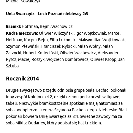
Mikołaj Kowalczyk
Unia Swarzędz - Lech Poznań niebiescy 2:3
Bramki:
Hoffman, Bejm, Wachowicz
Kadra meczowa:
Oliwier Wilczyński, Igor Wojtkowiak, Marcel
Hoffman, Kacper Bejm, Filip Łukomski, Maksymilian Wojtkowiak,
Szymon Plewiński, Franciszek Rybicki, Milan Wolny, Milan
Zarzycki, Hubert Kmieciński, Oliwier Wachowicz, Aleksander
Pyrcz, Maciej Roszyk, Wojciech Dombrowicz, Oliwier Kropp, Jan
Sztuba
Rocznik 2014
Drugie zwycięstwo z rzędu odniosła grupa biała. Lechici pokonali
inny zespół Kolejorza 4:2, dzięki czemu podskoczyli w ligowej
tabeli. Niezwykle bramkostrzelne spotkanie mają natomiast za
sobą podopieczni trenera Szymona Pacholskiego. Niebiesko-Biali
pokonali bowiem Unię Swarzędz aż 8:4. Świetne zawody ma za
sobą Mikita Dudariev, który popisał się hat-trickiem.