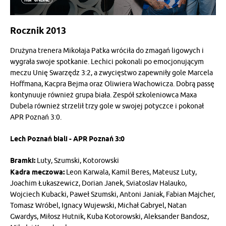
Rocznik 2013
Drużyna trenera Mikołaja Patka wróciła do zmagań ligowych i
wygrała swoje spotkanie. Lechici pokonali po emocjonującym
meczu Unię Swarzędz 3:2, a zwycięstwo zapewniły gole Marcela
Hoffmana, Kacpra Bejma oraz Oliwiera Wachowicza. Dobrą passę
kontynuuje również grupa biała. Zespół szkoleniowca Maxa
Dubela również strzelił trzy gole w swojej potyczce i pokonał
APR Poznań 3:0.
Lech Poznań biali - APR Poznań 3:0
Bramki:
Luty, Szumski, Kotorowski
Kadra meczowa:
Leon Karwala, Kamil Beres, Mateusz Luty,
Joachim Łukaszewicz, Dorian Janek, Sviatoslav Halauko,
Wojciech Kubacki, Paweł Szumski, Antoni Janiak, Fabian Majcher,
Tomasz Wróbel, Ignacy Wujewski, Michał Gabryel, Natan
Gwardys, Miłosz Hutnik, Kuba Kotorowski, Aleksander Bandosz,